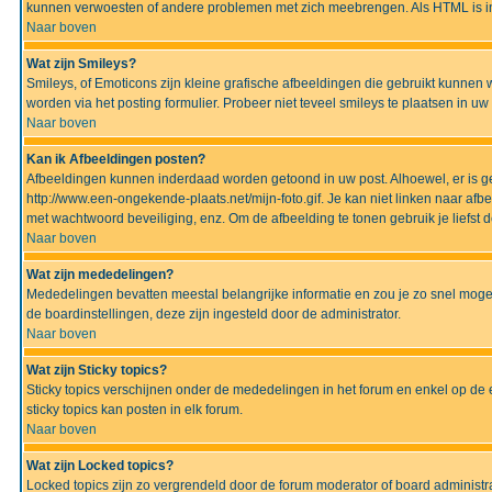
kunnen verwoesten of andere problemen met zich meebrengen. Als HTML is ing
Naar boven
Wat zijn Smileys?
Smileys, of Emoticons zijn kleine grafische afbeeldingen die gebruikt kunnen 
worden via het posting formulier. Probeer niet teveel smileys te plaatsen in 
Naar boven
Kan ik Afbeeldingen posten?
Afbeeldingen kunnen inderdaad worden getoond in uw post. Alhoewel, er is gee
http://www.een-ongekende-plaats.net/mijn-foto.gif. Je kan niet linken naar af
met wachtwoord beveiliging, enz. Om de afbeelding te tonen gebruik je liefst d
Naar boven
Wat zijn mededelingen?
Mededelingen bevatten meestal belangrijke informatie en zou je zo snel mogel
de boardinstellingen, deze zijn ingesteld door de administrator.
Naar boven
Wat zijn Sticky topics?
Sticky topics verschijnen onder de mededelingen in het forum en enkel op de 
sticky topics kan posten in elk forum.
Naar boven
Wat zijn Locked topics?
Locked topics zijn zo vergrendeld door de forum moderator of board administra