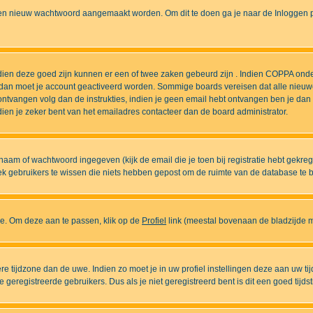
n nieuw wachtwoord aangemaakt worden. Om dit te doen ga je naar de Inloggen pa
ndien deze goed zijn kunnen er een of twee zaken gebeurd zijn . Indien COPPA onde
l is dan moet je account geactiveerd worden. Sommige boards vereisen dat alle nieuw
ebt ontvangen volg dan de instrukties, indien je geen email hebt ontvangen ben je d
ien je zeker bent van het emailadres contacteer dan de board administrator.
naam of wachtwoord ingegeven (kijk de email die je toen bij registratie hebt gekre
diek gebruikers te wissen die niets hebben gepost om de ruimte van de database te
ase. Om deze aan te passen, klik op de
Profiel
link (meestal bovenaan de bladzijde maa
ndere tijdzone dan de uwe. Indien zo moet je in uw profiel instellingen deze aan uw 
eregistreerde gebruikers. Dus als je niet geregistreerd bent is dit een goed tijdst