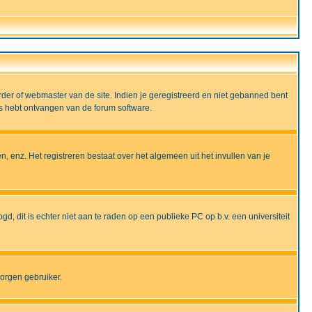
rder of webmaster van de site. Indien je geregistreerd en niet gebanned bent
ils hebt ontvangen van de forum software.
, enz. Het registreren bestaat over het algemeen uit het invullen van je
gd, dit is echter niet aan te raden op een publieke PC op b.v. een universiteit
borgen gebruiker.