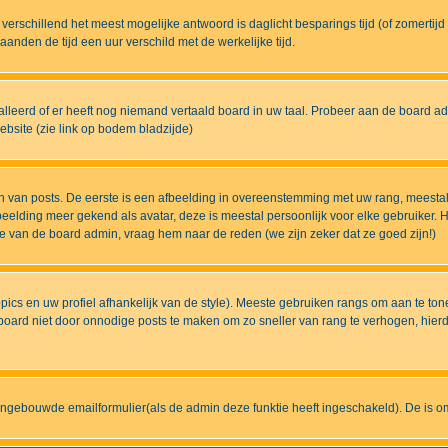
eds verschillend het meest mogelijke antwoord is daglicht besparings tijd (of zomert
nden de tijd een uur verschild met de werkelijke tijd.
lleerd of er heeft nog niemand vertaald board in uw taal. Probeer aan de board admi
bsite (zie link op bodem bladzijde)
 van posts. De eerste is een afbeelding in overeenstemming met uw rang, meestal
elding meer gekend als avatar, deze is meestal persoonlijk voor elke gebruiker. H
ze van de board admin, vraag hem naar de reden (we zijn zeker dat ze goed zijn!)
pics en uw profiel afhankelijk van de style). Meeste gebruiken rangs om aan te t
ard niet door onnodige posts te maken om zo sneller van rang te verhogen, hierdoo
ingebouwde emailformulier(als de admin deze funktie heeft ingeschakeld). De is 