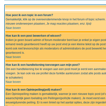
Hoe post ik een topic in een forum?
Gemakkelijk, klik op de overeenstemmende knop in het forum of topic scherm.
nieuwe onderwerpen plaatsen, Je mag reacties plaatsen, enz.
lijst)
Naar boven
Hoe kan ik een post bewerken of wissen?
Indien je geen board admin of forum moderator bent kan je enkel je eigen po
iemand reeds geantwoord heeft op uw post vind je een kleine tekst op de post w
komt ook niet tevoorschijn als moderators of administrators de post bewerk
geantwoord is.
Naar boven
Hoe kan ik een handtekening toevoegen aan mijn post?
Om een handtekening toe te voegen aan een post moet je eerst een aanmaken,
voegen. Je kan ook via uw profiel deze funktie aankruisen zodat alle posts auto
te schakelen)
Naar boven
Hoe kan ik een Opiniepeiling(poll) maken?
Een Opiniepeiling maken is gemakkelijk, wanner je een nieuwe topic post (of d
waarschijnlijk geen toelating om Peilingen(polls)te maken). Je moet eerst een t
eeuwigdurende peiling. Er is een limiet op het aantal opties, deze zijn ingeste