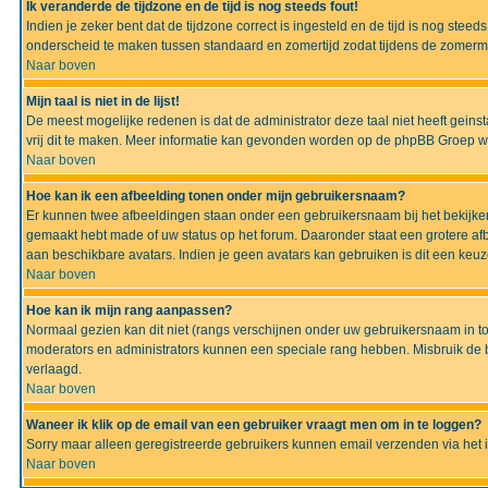
Ik veranderde de tijdzone en de tijd is nog steeds fout!
Indien je zeker bent dat de tijdzone correct is ingesteld en de tijd is nog ste
onderscheid te maken tussen standaard en zomertijd zodat tijdens de zomermaa
Naar boven
Mijn taal is niet in de lijst!
De meest mogelijke redenen is dat de administrator deze taal niet heeft geinsta
vrij dit te maken. Meer informatie kan gevonden worden op de phpBB Groep we
Naar boven
Hoe kan ik een afbeelding tonen onder mijn gebruikersnaam?
Er kunnen twee afbeeldingen staan onder een gebruikersnaam bij het bekijken
gemaakt hebt made of uw status op het forum. Daaronder staat een grotere afbe
aan beschikbare avatars. Indien je geen avatars kan gebruiken is dit een keu
Naar boven
Hoe kan ik mijn rang aanpassen?
Normaal gezien kan dit niet (rangs verschijnen onder uw gebruikersnaam in to
moderators en administrators kunnen een speciale rang hebben. Misbruik de bo
verlaagd.
Naar boven
Waneer ik klik op de email van een gebruiker vraagt men om in te loggen?
Sorry maar alleen geregistreerde gebruikers kunnen email verzenden via het 
Naar boven