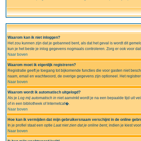
Waarom kan ik niet inloggen?
Het zou kunnen zijn dat je gebanned bent, als dat het geval is wordt dit geme
kun je het beste je inlog gegevens nogmaals controleren. Zorg er ook voor dat 
Naar boven
Waarom moet ik eigenlijk registreren?
Registratie geeft je toegang tot bijkomende functies die voor gasten niet besc
naam, email en wachtwoord, de overige gegevens zijn optioneel. Het registrere
Naar boven
Waarom wordt ik automatisch uitgelogd?
Als je
Log mij automatisch in
niet aanvinkt wordt je na een bepaalde tijd uit vei
of in een bibliotheek of Internetcaf�.
Naar boven
Hoe kan ik vermijden dat mijn gebruikersnaam verschijnt in de online gebru
In je profiel staat een optie
Laat niet zien dat je online bent
, indien je kiest voo
Naar boven