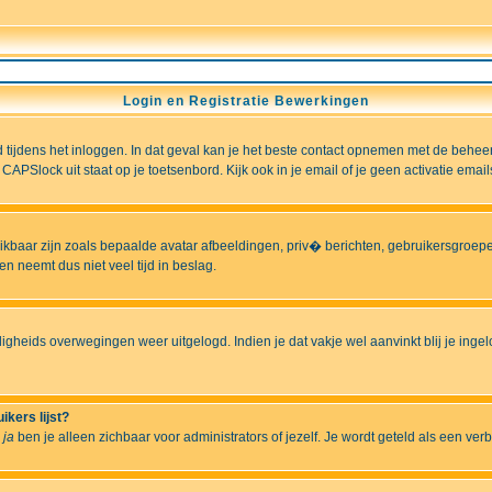
Login en Registratie Bewerkingen
ld tijdens het inloggen. In dat geval kan je het beste contact opnemen met de behee
CAPSlock uit staat op je toetsenbord. Kijk ook in je email of je geen activatie ema
hikbaar zijn zoals bepaalde avatar afbeeldingen, priv� berichten, gebruikersgroepen
n neemt dus niet veel tijd in beslag.
ligheids overwegingen weer uitgelogd. Indien je dat vakje wel aanvinkt blij je ingelo
ikers lijst?
r
ja
ben je alleen zichbaar voor administrators of jezelf. Je wordt geteld als een ver