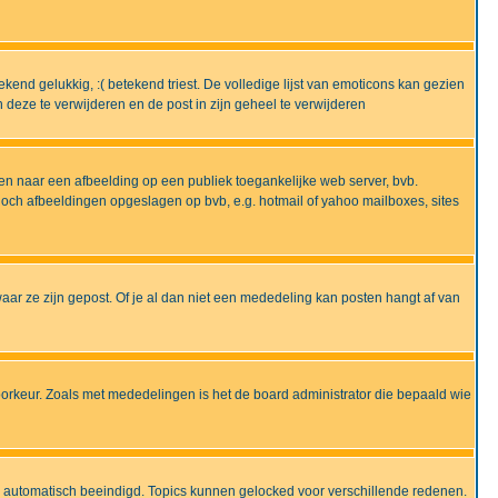
end gelukkig, :( betekend triest. De volledige lijst van emoticons kan gezien
deze te verwijderen en de post in zijn geheel te verwijderen
en naar een afbeelding op een publiek toegankelijke web server, bvb.
 noch afbeeldingen opgeslagen op bvb, e.g. hotmail of yahoo mailboxes, sites
ar ze zijn gepost. Of je al dan niet een mededeling kan posten hangt af van
oorkeur. Zoals met mededelingen is het de board administrator die bepaald wie
 is automatisch beeindigd. Topics kunnen gelocked voor verschillende redenen.