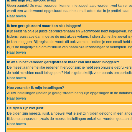
Ik ben mijn wachtwoord kwijt!
Geen paniek! De wachtwoorden kunnen niet opgehaald worden, wel kan er ee
wordt een wachtwoord opgestuurd naar het email adres dat in je profiel staat.
Naar boven
Ik ben geregistreerd maar kan niet inloggen!
Kijk eerst na of je je juiste gebruikersnaam en wachtwoord hebt ingegeven. I
tijdens registratie dan moet je de instrukties volgen. Indien dit niet het geva
je kan inloggen. Bij registratie wordt dit ook vermeld. Indien je een email h
is, is de mogelijkheid om misbruik van naamloze inzendingen te vermijden. Ind
Naar boven
Ik was in het verleden geregistreerd maar kan niet meer inloggen?!
De meest aannemelijke redenen hiervoor zijn; je hebt een onjuiste gebruikers
Je hebt mischien nooit iets gepost? Het is gebruikelijk voor boards om perio
Naar boven
Hoe verander ik mijn instellingen?
Al uw instellingen (indien je geregistreerd bent) zijn opgeslagen in de datab
Naar boven
De tijden zijn niet juist!
De tijden zijn meestal juist, alhoewel wat je ziet zijn tijden getoond in een a
tijdzone aanpassen, zoals de meeste instellingen enkel kan worden gedaan de g
Naar boven