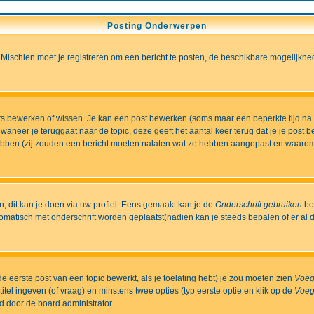
Posting Onderwerpen
 Mischien moet je registreren om een bericht te posten, de beschikbare mogelijkhe
sts bewerken of wissen. Je kan een post bewerken (soms maar een beperkte tijd na
aneer je teruggaat naar de topic, deze geeft het aantal keer terug dat je je post 
t hebben (zij zouden een bericht moeten nalaten wat ze hebben aangepast en waaro
 dit kan je doen via uw profiel. Eens gemaakt kan je de
Onderschrift gebruiken
bo
matisch met onderschrift worden geplaatst(nadien kan je steeds bepalen of er al dan
e eerste post van een topic bewerkt, als je toelating hebt) je zou moeten zien
Voeg
itel ingeven (of vraag) en minstens twee opties (typ eerste optie en klik op de
Voeg
ld door de board administrator