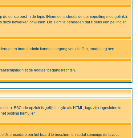
de eerste post in de topic (Hiermee is steeds de opiniepeiling mee gelinkt).
deze bewerken of wissen. Dit is om te behoeden dat tijdens een peiling er
moderator en board admin kunnen toegang verschaffen, raadpleeg hen.
aarschijnlijk niet de nodige toegangsrechten.
lier). BBCode opzich is gelijk in style als HTML, tags zijn ingesloten in
het posting formulier.
gheids
procedure om het board te beschermen zodat sommige de layout