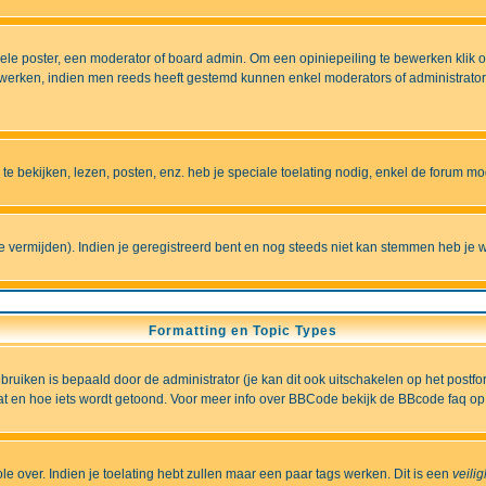
e poster, een moderator of board admin. Om een opiniepeiling te bewerken klik op 
erken, indien men reeds heeft gestemd kunnen enkel moderators of administrators 
 bekijken, lezen, posten, enz. heb je speciale toelating nodig, enkel de forum 
vermijden). Indien je geregistreerd bent en nog steeds niet kan stemmen heb je w
Formatting en Topic Types
iken is bepaald door de administrator (je kan dit ook uitschakelen op het postformu
wat en hoe iets wordt getoond. Voor meer info over BBCode bekijk de BBcode faq op 
role over. Indien je toelating hebt zullen maar een paar tags werken. Dit is een
veili