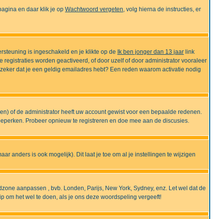
gina en daar klik je op
Wachtwoord vergeten
, volg hierna de instructies, er
rsteuning is ingeschakeld en je klikte op de
Ik ben jonger dan 13 jaar
link
e registraties worden geactiveerd, of door uzelf of door administrator vooraleer
an zeker dat je een geldig emailadres hebt? Een reden waarom activatie nodig
gen) of de administrator heeft uw account gewist voor een bepaalde redenen.
 beperken. Probeer opnieuw te registreren en doe mee aan de discusies.
r anders is ook mogelijk). Dit laat je toe om al je instellingen te wijzigen
tijdzone aanpassen , bvb. Londen, Parijs, New York, Sydney, enz. Let wel dat de
ip om het wel te doen, als je ons deze woordspeling vergeeft!