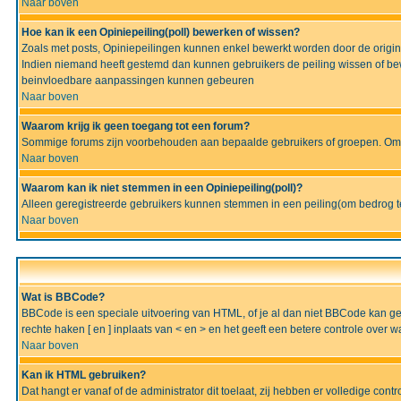
Naar boven
Hoe kan ik een Opiniepeiling(poll) bewerken of wissen?
Zoals met posts, Opiniepeilingen kunnen enkel bewerkt worden door de originel
Indien niemand heeft gestemd dan kunnen gebruikers de peiling wissen of bew
beinvloedbare aanpassingen kunnen gebeuren
Naar boven
Waarom krijg ik geen toegang tot een forum?
Sommige forums zijn voorbehouden aan bepaalde gebruikers of groepen. Om te
Naar boven
Waarom kan ik niet stemmen in een Opiniepeiling(poll)?
Alleen geregistreerde gebruikers kunnen stemmen in een peiling(om bedrog te 
Naar boven
Wat is BBCode?
BBCode is een speciale uitvoering van HTML, of je al dan niet BBCode kan gebru
rechte haken [ en ] inplaats van < en > en het geeft een betere controle over 
Naar boven
Kan ik HTML gebruiken?
Dat hangt er vanaf of de administrator dit toelaat, zij hebben er volledige cont