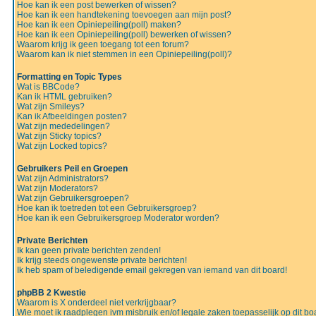
Hoe kan ik een post bewerken of wissen?
Hoe kan ik een handtekening toevoegen aan mijn post?
Hoe kan ik een Opiniepeiling(poll) maken?
Hoe kan ik een Opiniepeiling(poll) bewerken of wissen?
Waarom krijg ik geen toegang tot een forum?
Waarom kan ik niet stemmen in een Opiniepeiling(poll)?
Formatting en Topic Types
Wat is BBCode?
Kan ik HTML gebruiken?
Wat zijn Smileys?
Kan ik Afbeeldingen posten?
Wat zijn mededelingen?
Wat zijn Sticky topics?
Wat zijn Locked topics?
Gebruikers Peil en Groepen
Wat zijn Administrators?
Wat zijn Moderators?
Wat zijn Gebruikersgroepen?
Hoe kan ik toetreden tot een Gebruikersgroep?
Hoe kan ik een Gebruikersgroep Moderator worden?
Private Berichten
Ik kan geen private berichten zenden!
Ik krijg steeds ongewenste private berichten!
Ik heb spam of beledigende email gekregen van iemand van dit board!
phpBB 2 Kwestie
Waarom is X onderdeel niet verkrijgbaar?
Wie moet ik raadplegen ivm misbruik en/of legale zaken toepasselijk op dit bo