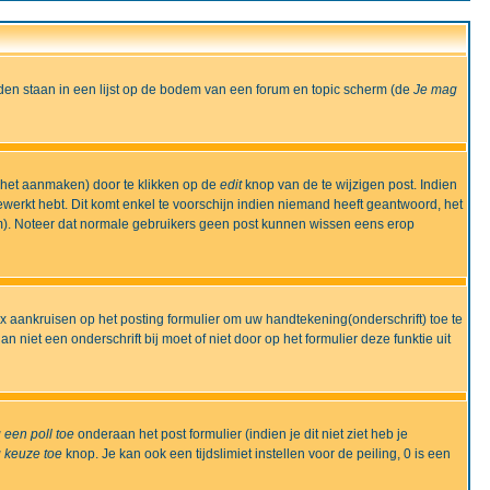
den staan in een lijst op de bodem van een forum en topic scherm (de
Je mag
 het aanmaken) door te klikken op de
edit
knop van de te wijzigen post. Indien
bewerkt hebt. Dit komt enkel te voorschijn indien niemand heeft geantwoord, het
m). Noteer dat normale gebruikers geen post kunnen wissen eens erop
x aankruisen op het posting formulier om uw handtekening(onderschrift) toe te
 niet een onderschrift bij moet of niet door op het formulier deze funktie uit
 een poll toe
onderaan het post formulier (indien je dit niet ziet heb je
 keuze toe
knop. Je kan ook een tijdslimiet instellen voor de peiling, 0 is een