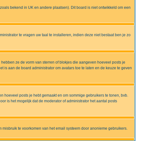
ijd zoals bekend in UK en andere plaatsen). Dit board is niet ontwikkeld om een
nistrator te vragen uw taal te installeren, indien deze niet bestaat ben je zo
 hebben ze de vorm van sterren of blokjes die aangeven hoeveel posts je
et is aan de board administrator om avatars toe te laten en de keuze te geven
onen hoeveel posts je hebt gemaakt en om sommige gebruikers te tonen, bvb.
r is het mogelijk dat de moderator of administrator het aantal posts
om misbruik te voorkomen van het email systeem door anonieme gebruikers.