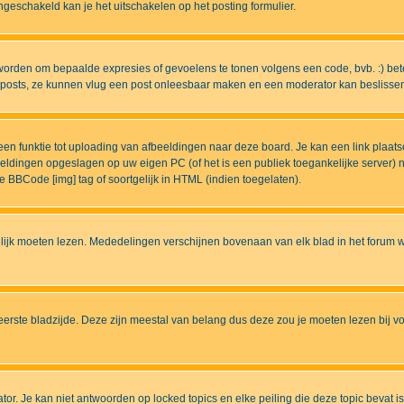
eschakeld kan je het uitschakelen op het posting formulier.
worden om bepaalde expresies of gevoelens te tonen volgens een code, bvb. :) betek
uw posts, ze kunnen vlug een post onleesbaar maken en een moderator kan beslissen 
n funktie tot uploading van afbeeldingen naar deze board. Je kan een link plaats
beeldingen opgeslagen op uw eigen PC (of het is een publiek toegankelijke server)
e BBCode [img] tag of soortgelijk in HTML (indien toegelaten).
ijk moeten lezen. Mededelingen verschijnen bovenaan van elk blad in het forum wa
eerste bladzijde. Deze zijn meestal van belang dus deze zou je moeten lezen bij v
tor. Je kan niet antwoorden op locked topics en elke peiling die deze topic bevat