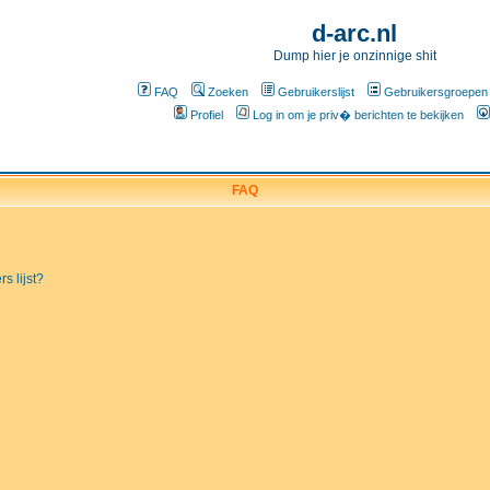
d-arc.nl
Dump hier je onzinnige shit
FAQ
Zoeken
Gebruikerslijst
Gebruikersgroepen
Profiel
Log in om je priv� berichten te bekijken
FAQ
s lijst?