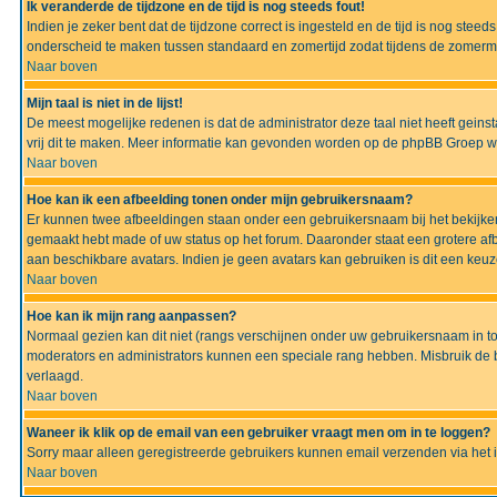
Ik veranderde de tijdzone en de tijd is nog steeds fout!
Indien je zeker bent dat de tijdzone correct is ingesteld en de tijd is nog ste
onderscheid te maken tussen standaard en zomertijd zodat tijdens de zomermaa
Naar boven
Mijn taal is niet in de lijst!
De meest mogelijke redenen is dat de administrator deze taal niet heeft geinsta
vrij dit te maken. Meer informatie kan gevonden worden op de phpBB Groep we
Naar boven
Hoe kan ik een afbeelding tonen onder mijn gebruikersnaam?
Er kunnen twee afbeeldingen staan onder een gebruikersnaam bij het bekijken
gemaakt hebt made of uw status op het forum. Daaronder staat een grotere afbe
aan beschikbare avatars. Indien je geen avatars kan gebruiken is dit een keu
Naar boven
Hoe kan ik mijn rang aanpassen?
Normaal gezien kan dit niet (rangs verschijnen onder uw gebruikersnaam in to
moderators en administrators kunnen een speciale rang hebben. Misbruik de bo
verlaagd.
Naar boven
Waneer ik klik op de email van een gebruiker vraagt men om in te loggen?
Sorry maar alleen geregistreerde gebruikers kunnen email verzenden via het 
Naar boven