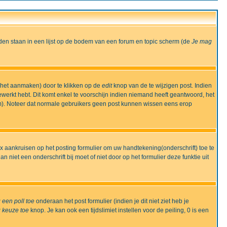
den staan in een lijst op de bodem van een forum en topic scherm (de
Je mag
 het aanmaken) door te klikken op de
edit
knop van de te wijzigen post. Indien
bewerkt hebt. Dit komt enkel te voorschijn indien niemand heeft geantwoord, het
m). Noteer dat normale gebruikers geen post kunnen wissen eens erop
x aankruisen op het posting formulier om uw handtekening(onderschrift) toe te
 niet een onderschrift bij moet of niet door op het formulier deze funktie uit
 een poll toe
onderaan het post formulier (indien je dit niet ziet heb je
 keuze toe
knop. Je kan ook een tijdslimiet instellen voor de peiling, 0 is een