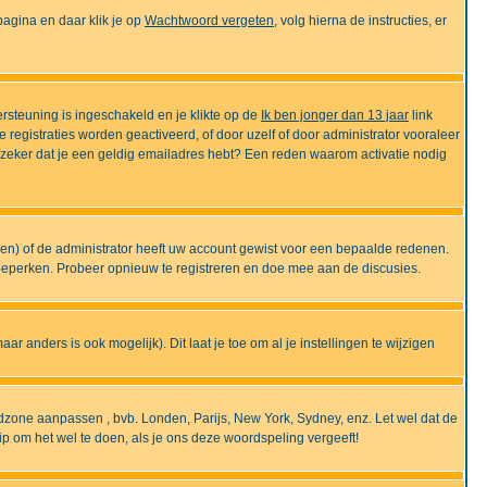
gina en daar klik je op
Wachtwoord vergeten
, volg hierna de instructies, er
rsteuning is ingeschakeld en je klikte op de
Ik ben jonger dan 13 jaar
link
e registraties worden geactiveerd, of door uzelf of door administrator vooraleer
an zeker dat je een geldig emailadres hebt? Een reden waarom activatie nodig
gen) of de administrator heeft uw account gewist voor een bepaalde redenen.
 beperken. Probeer opnieuw te registreren en doe mee aan de discusies.
r anders is ook mogelijk). Dit laat je toe om al je instellingen te wijzigen
tijdzone aanpassen , bvb. Londen, Parijs, New York, Sydney, enz. Let wel dat de
ip om het wel te doen, als je ons deze woordspeling vergeeft!