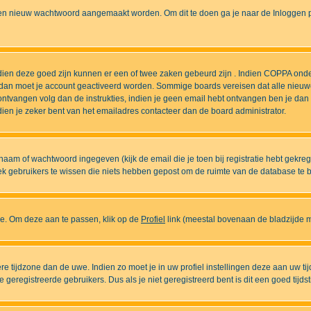
n nieuw wachtwoord aangemaakt worden. Om dit te doen ga je naar de Inloggen pa
ndien deze goed zijn kunnen er een of twee zaken gebeurd zijn . Indien COPPA onde
l is dan moet je account geactiveerd worden. Sommige boards vereisen dat alle nieuw
ebt ontvangen volg dan de instrukties, indien je geen email hebt ontvangen ben je d
ien je zeker bent van het emailadres contacteer dan de board administrator.
naam of wachtwoord ingegeven (kijk de email die je toen bij registratie hebt gekre
diek gebruikers te wissen die niets hebben gepost om de ruimte van de database te
ase. Om deze aan te passen, klik op de
Profiel
link (meestal bovenaan de bladzijde maa
ndere tijdzone dan de uwe. Indien zo moet je in uw profiel instellingen deze aan uw 
eregistreerde gebruikers. Dus als je niet geregistreerd bent is dit een goed tijdst