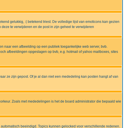
end gelukkig, :( betekend triest. De volledige lijst van emoticons kan gezien
deze te verwijderen en de post in zijn geheel te verwijderen
en naar een afbeelding op een publiek toegankelijke web server, bvb.
 noch afbeeldingen opgeslagen op bvb, e.g. hotmail of yahoo mailboxes, sites
ar ze zijn gepost. Of je al dan niet een mededeling kan posten hangt af van
oorkeur. Zoals met mededelingen is het de board administrator die bepaald wie
 is automatisch beeindigd. Topics kunnen gelocked voor verschillende redenen.