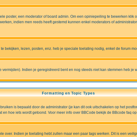
e poster, een moderator of board admin. Om een opiniepeiling te bewerken klik op 
erken, indien men reeds heeft gestemd kunnen enkel moderators of administrators 
 bekijken, lezen, posten, enz. heb je speciale toelating nodig, enkel de forum 
vermijden). Indien je geregistreerd bent en nog steeds niet kan stemmen heb je w
Formatting en Topic Types
iken is bepaald door de administrator (je kan dit ook uitschakelen op het postformu
wat en hoe iets wordt getoond. Voor meer info over BBCode bekijk de BBcode faq op 
role over. Indien je toelating hebt zullen maar een paar tags werken. Dit is een
veili