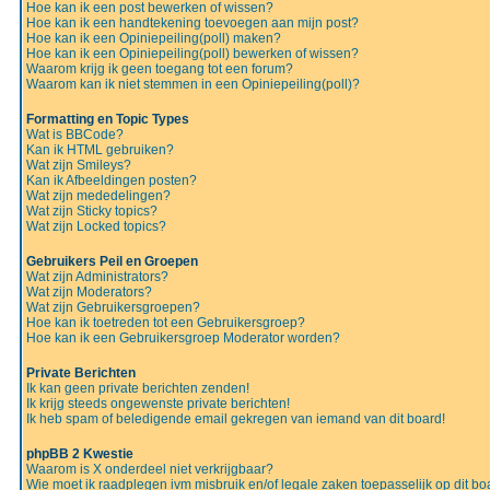
Hoe kan ik een post bewerken of wissen?
Hoe kan ik een handtekening toevoegen aan mijn post?
Hoe kan ik een Opiniepeiling(poll) maken?
Hoe kan ik een Opiniepeiling(poll) bewerken of wissen?
Waarom krijg ik geen toegang tot een forum?
Waarom kan ik niet stemmen in een Opiniepeiling(poll)?
Formatting en Topic Types
Wat is BBCode?
Kan ik HTML gebruiken?
Wat zijn Smileys?
Kan ik Afbeeldingen posten?
Wat zijn mededelingen?
Wat zijn Sticky topics?
Wat zijn Locked topics?
Gebruikers Peil en Groepen
Wat zijn Administrators?
Wat zijn Moderators?
Wat zijn Gebruikersgroepen?
Hoe kan ik toetreden tot een Gebruikersgroep?
Hoe kan ik een Gebruikersgroep Moderator worden?
Private Berichten
Ik kan geen private berichten zenden!
Ik krijg steeds ongewenste private berichten!
Ik heb spam of beledigende email gekregen van iemand van dit board!
phpBB 2 Kwestie
Waarom is X onderdeel niet verkrijgbaar?
Wie moet ik raadplegen ivm misbruik en/of legale zaken toepasselijk op dit bo