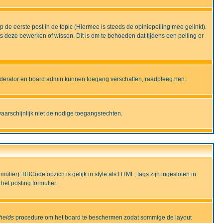
de eerste post in de topic (Hiermee is steeds de opiniepeiling mee gelinkt).
deze bewerken of wissen. Dit is om te behoeden dat tijdens een peiling er
moderator en board admin kunnen toegang verschaffen, raadpleeg hen.
aarschijnlijk niet de nodige toegangsrechten.
lier). BBCode opzich is gelijk in style als HTML, tags zijn ingesloten in
het posting formulier.
gheids
procedure om het board te beschermen zodat sommige de layout