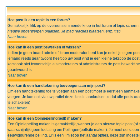
Hoe post ik een topic in een forum?
Gemakkelijk, klik op de overeenstemmende knop in het forum of topic scherm.
nieuwe onderwerpen plaatsen, Je mag reacties plaatsen, enz.
lijst)
Naar boven
Hoe kan ik een post bewerken of wissen?
Indien je geen board admin of forum moderator bent kan je enkel je eigen po
iemand reeds geantwoord heeft op uw post vind je een kleine tekst op de post w
komt ook niet tevoorschijn als moderators of administrators de post bewerk
geantwoord is.
Naar boven
Hoe kan ik een handtekening toevoegen aan mijn post?
Om een handtekening toe te voegen aan een post moet je eerst een aanmaken,
voegen. Je kan ook via uw profiel deze funktie aankruisen zodat alle posts auto
te schakelen)
Naar boven
Hoe kan ik een Opiniepeiling(poll) maken?
Een Opiniepeiling maken is gemakkelijk, wanner je een nieuwe topic post (of d
waarschijnlijk geen toelating om Peilingen(polls)te maken). Je moet eerst een t
eeuwigdurende peiling. Er is een limiet op het aantal opties, deze zijn ingeste