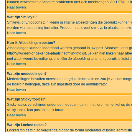
kunnen verwoesten of andere problemen met zich meebrengen. Als HTML is ing
Naar boven
Wat zijn Smileys?
Smileys, of Emoticons zijn kleine grafische afbeeldingen die gebruikt kunnen 
worden via het posting formulier. Probeer niet teveel smileys te plaatsen in 
Naar boven
Kan ik Afbeeldingen posten?
Afbeeldingen kunnen inderdaad worden getoond in uw post. Alhoewel, er is gee
http://www.een-ongekende-plaats.net/mijn-foto.gif. Je kan niet linken naar af
met wachtwoord beveiliging, enz. Om de afbeelding te tonen gebruik je liefst d
Naar boven
Wat zijn mededelingen?
Mededelingen bevatten meestal belangrijke informatie en zou je zo snel mogel
de boardinstellingen, deze zijn ingesteld door de administrator.
Naar boven
Wat zijn Sticky topics?
Sticky topics verschijnen onder de mededelingen in het forum en enkel op de 
sticky topics kan posten in elk forum.
Naar boven
Wat zijn Locked topics?
Locked topics zijn zo vergrendeld door de forum moderator of board administra