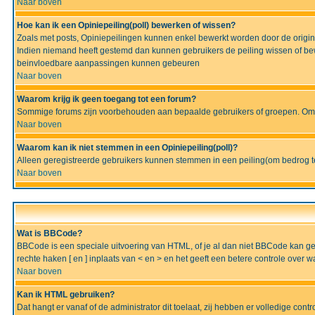
Naar boven
Hoe kan ik een Opiniepeiling(poll) bewerken of wissen?
Zoals met posts, Opiniepeilingen kunnen enkel bewerkt worden door de originel
Indien niemand heeft gestemd dan kunnen gebruikers de peiling wissen of bew
beinvloedbare aanpassingen kunnen gebeuren
Naar boven
Waarom krijg ik geen toegang tot een forum?
Sommige forums zijn voorbehouden aan bepaalde gebruikers of groepen. Om te
Naar boven
Waarom kan ik niet stemmen in een Opiniepeiling(poll)?
Alleen geregistreerde gebruikers kunnen stemmen in een peiling(om bedrog te 
Naar boven
Wat is BBCode?
BBCode is een speciale uitvoering van HTML, of je al dan niet BBCode kan gebru
rechte haken [ en ] inplaats van < en > en het geeft een betere controle over 
Naar boven
Kan ik HTML gebruiken?
Dat hangt er vanaf of de administrator dit toelaat, zij hebben er volledige cont