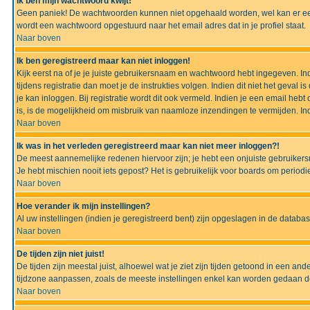
Ik ben mijn wachtwoord kwijt!
Geen paniek! De wachtwoorden kunnen niet opgehaald worden, wel kan er ee
wordt een wachtwoord opgestuurd naar het email adres dat in je profiel staat.
Naar boven
Ik ben geregistreerd maar kan niet inloggen!
Kijk eerst na of je je juiste gebruikersnaam en wachtwoord hebt ingegeven. I
tijdens registratie dan moet je de instrukties volgen. Indien dit niet het geva
je kan inloggen. Bij registratie wordt dit ook vermeld. Indien je een email h
is, is de mogelijkheid om misbruik van naamloze inzendingen te vermijden. Ind
Naar boven
Ik was in het verleden geregistreerd maar kan niet meer inloggen?!
De meest aannemelijke redenen hiervoor zijn; je hebt een onjuiste gebruikers
Je hebt mischien nooit iets gepost? Het is gebruikelijk voor boards om perio
Naar boven
Hoe verander ik mijn instellingen?
Al uw instellingen (indien je geregistreerd bent) zijn opgeslagen in de datab
Naar boven
De tijden zijn niet juist!
De tijden zijn meestal juist, alhoewel wat je ziet zijn tijden getoond in een a
tijdzone aanpassen, zoals de meeste instellingen enkel kan worden gedaan de g
Naar boven