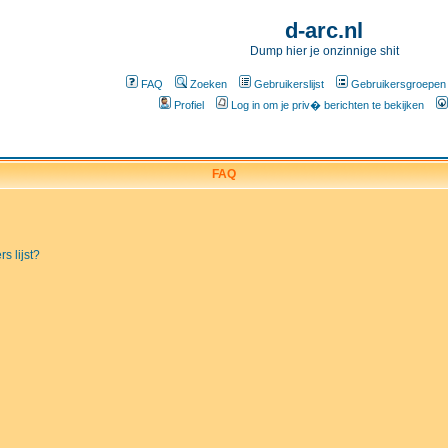
d-arc.nl
Dump hier je onzinnige shit
FAQ
Zoeken
Gebruikerslijst
Gebruikersgroepen
Profiel
Log in om je priv� berichten te bekijken
FAQ
s lijst?