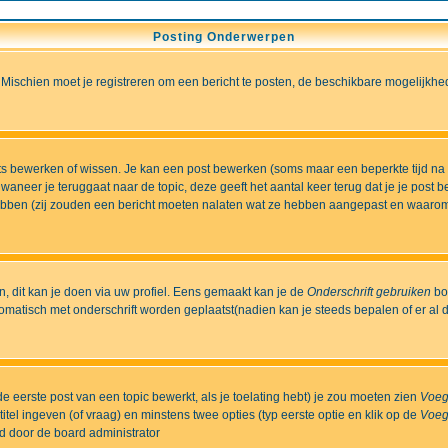
Posting Onderwerpen
 Mischien moet je registreren om een bericht te posten, de beschikbare mogelijkhe
sts bewerken of wissen. Je kan een post bewerken (soms maar een beperkte tijd na
aneer je teruggaat naar de topic, deze geeft het aantal keer terug dat je je post 
t hebben (zij zouden een bericht moeten nalaten wat ze hebben aangepast en waaro
 dit kan je doen via uw profiel. Eens gemaakt kan je de
Onderschrift gebruiken
bo
matisch met onderschrift worden geplaatst(nadien kan je steeds bepalen of er al dan
e eerste post van een topic bewerkt, als je toelating hebt) je zou moeten zien
Voeg
itel ingeven (of vraag) en minstens twee opties (typ eerste optie en klik op de
Voeg
ld door de board administrator