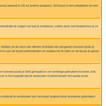
ijd zoals bekend in UK en andere plaatsen). Dit board is niet ontwikkeld om een
nistrator te vragen uw taal te installeren, indien deze niet bestaat ben je zo
 hebben ze de vorm van sterren of blokjes die aangeven hoeveel posts je
et is aan de board administrator om avatars toe te laten en de keuze te geven
onen hoeveel posts je hebt gemaakt en om sommige gebruikers te tonen, bvb.
r is het mogelijk dat de moderator of administrator het aantal posts
om misbruik te voorkomen van het email systeem door anonieme gebruikers.