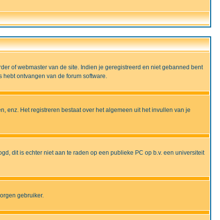
rder of webmaster van de site. Indien je geregistreerd en niet gebanned bent
ils hebt ontvangen van de forum software.
, enz. Het registreren bestaat over het algemeen uit het invullen van je
gd, dit is echter niet aan te raden op een publieke PC op b.v. een universiteit
borgen gebruiker.