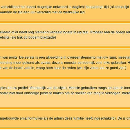
eds verschillend het meest mogelijke antwoord is daglicht besparings tijd (of zomert
nden de tijd een uur verschild met de werkelijke tijd.
lleerd of er heeft nog niemand vertaald board in uw taal. Probeer aan de board admi
bsite (zie link op bodem bladzijde)
 van posts. De eerste is een afbeelding in overeenstemming met uw rang, meestal
elding meer gekend als avatar, deze is meestal persoonlijk voor elke gebruiker. H
ze van de board admin, vraag hem naar de reden (we zijn zeker dat ze goed zijn!)
pics en uw profiel afhankelijk van de style). Meeste gebruiken rangs om aan te t
ard niet door onnodige posts te maken om zo sneller van rang te verhogen, hierdoo
ingebouwde emailformulier(als de admin deze funktie heeft ingeschakeld). De is 