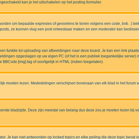
eschakeld kan je het uitschakelen op het posting formulier.
worden om bepaalde expresies of gevoelens te tonen volgens een code, bvb. :) betek
uw posts, ze kunnen vlug een post onleesbaar maken en een moderator kan beslissen 
n funktie tot uploading van afbeeldingen naar deze board. Je kan een link plaats
beeldingen opgeslagen op uw eigen PC (of het is een publiek toegankelijke server)
e BBCode [img] tag of soortgelijk in HTML (indien toegelaten).
ijk moeten lezen. Mededelingen verschijnen bovenaan van elk blad in het forum wa
eerste bladzijde. Deze zijn meestal van belang dus deze zou je moeten lezen bij v
tor. Je kan niet antwoorden op locked topics en elke peiling die deze topic bevat