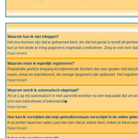
Waarom kan ik niet inloggen?
Het zou kunnen zijn dat je gebanned bent, als dat het geval is wordt dit geme
kun je het beste je inlog gegevens nogmaals controleren. Zorg er ook voor dat 
Naar boven
Waarom moet ik eigenlijk registreren?
Registratie geeft je toegang tot bijkomende functies die voor gasten niet besc
naam, email en wachtwoord, de overige gegevens zijn optioneel. Het registrere
Naar boven
Waarom wordt ik automatisch uitgelogd?
Als je
Log mij automatisch in
niet aanvinkt wordt je na een bepaalde tijd uit vei
of in een bibliotheek of Internetcaf�.
Naar boven
Hoe kan ik vermijden dat mijn gebruikersnaam verschijnt in de online gebru
In je profiel staat een optie
Laat niet zien dat je online bent
, indien je kiest voo
Naar boven