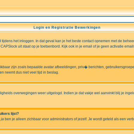
Login en Registratie Bewerkingen
ld tijdens het inloggen. In dat geval kan je het beste contact opnemen met de behee
CAPSlock uit staat op je toetsenbord. Kijk ook in je email of je geen activatie ema
hikbaar zijn zoals bepaalde avatar afbeeldingen, priv� berichten, gebruikersgroepen
n neemt dus niet veel tijd in beslag.
ligheids overwegingen weer uitgelogd. Indien je dat vakje wel aanvinkt blij je ingelo
ikers lijst?
r
ja
ben je alleen zichbaar voor administrators of jezelf. Je wordt geteld als een ver