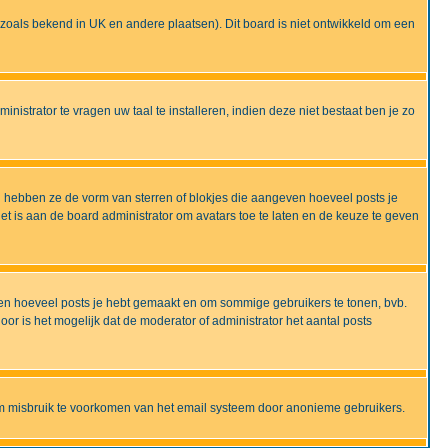
ijd zoals bekend in UK en andere plaatsen). Dit board is niet ontwikkeld om een
nistrator te vragen uw taal te installeren, indien deze niet bestaat ben je zo
 hebben ze de vorm van sterren of blokjes die aangeven hoeveel posts je
et is aan de board administrator om avatars toe te laten en de keuze te geven
onen hoeveel posts je hebt gemaakt en om sommige gebruikers te tonen, bvb.
r is het mogelijk dat de moderator of administrator het aantal posts
om misbruik te voorkomen van het email systeem door anonieme gebruikers.