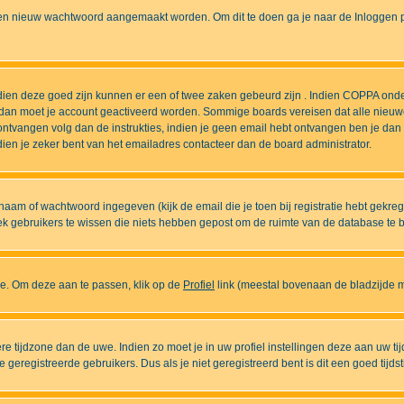
n nieuw wachtwoord aangemaakt worden. Om dit te doen ga je naar de Inloggen pa
ndien deze goed zijn kunnen er een of twee zaken gebeurd zijn . Indien COPPA onde
l is dan moet je account geactiveerd worden. Sommige boards vereisen dat alle nieuw
ebt ontvangen volg dan de instrukties, indien je geen email hebt ontvangen ben je d
ien je zeker bent van het emailadres contacteer dan de board administrator.
naam of wachtwoord ingegeven (kijk de email die je toen bij registratie hebt gekre
diek gebruikers te wissen die niets hebben gepost om de ruimte van de database te
ase. Om deze aan te passen, klik op de
Profiel
link (meestal bovenaan de bladzijde maa
ndere tijdzone dan de uwe. Indien zo moet je in uw profiel instellingen deze aan uw 
eregistreerde gebruikers. Dus als je niet geregistreerd bent is dit een goed tijdst