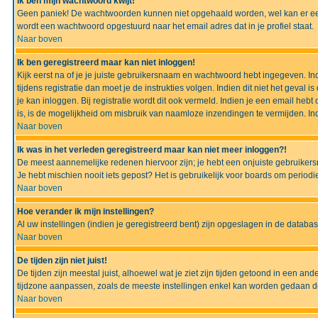
Ik ben mijn wachtwoord kwijt!
Geen paniek! De wachtwoorden kunnen niet opgehaald worden, wel kan er ee
wordt een wachtwoord opgestuurd naar het email adres dat in je profiel staat.
Naar boven
Ik ben geregistreerd maar kan niet inloggen!
Kijk eerst na of je je juiste gebruikersnaam en wachtwoord hebt ingegeven. I
tijdens registratie dan moet je de instrukties volgen. Indien dit niet het geva
je kan inloggen. Bij registratie wordt dit ook vermeld. Indien je een email h
is, is de mogelijkheid om misbruik van naamloze inzendingen te vermijden. Ind
Naar boven
Ik was in het verleden geregistreerd maar kan niet meer inloggen?!
De meest aannemelijke redenen hiervoor zijn; je hebt een onjuiste gebruikers
Je hebt mischien nooit iets gepost? Het is gebruikelijk voor boards om perio
Naar boven
Hoe verander ik mijn instellingen?
Al uw instellingen (indien je geregistreerd bent) zijn opgeslagen in de datab
Naar boven
De tijden zijn niet juist!
De tijden zijn meestal juist, alhoewel wat je ziet zijn tijden getoond in een a
tijdzone aanpassen, zoals de meeste instellingen enkel kan worden gedaan de g
Naar boven