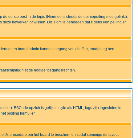
de eerste post in de topic (Hiermee is steeds de opiniepeiling mee gelinkt).
deze bewerken of wissen. Dit is om te behoeden dat tijdens een peiling er
moderator en board admin kunnen toegang verschaffen, raadpleeg hen.
aarschijnlijk niet de nodige toegangsrechten.
lier). BBCode opzich is gelijk in style als HTML, tags zijn ingesloten in
het posting formulier.
gheids
procedure om het board te beschermen zodat sommige de layout