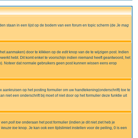
den staan in een lijst op de bodem van een forum en topic scherm (de
Je mag
 het aanmaken) door te klikken op de
edit
knop van de te wijzigen post. Indien
bewerkt hebt. Dit komt enkel te voorschijn indien niemand heeft geantwoord, het
m). Noteer dat normale gebruikers geen post kunnen wissen eens erop
x aankruisen op het posting formulier om uw handtekening(onderschrift) toe te
 niet een onderschrift bij moet of niet door op het formulier deze funktie uit
 een poll toe
onderaan het post formulier (indien je dit niet ziet heb je
 keuze toe
knop. Je kan ook een tijdslimiet instellen voor de peiling, 0 is een