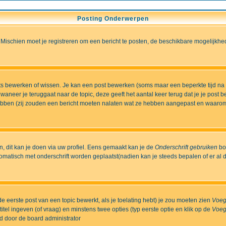
Posting Onderwerpen
 Mischien moet je registreren om een bericht te posten, de beschikbare mogelijkhe
sts bewerken of wissen. Je kan een post bewerken (soms maar een beperkte tijd na
aneer je teruggaat naar de topic, deze geeft het aantal keer terug dat je je post 
t hebben (zij zouden een bericht moeten nalaten wat ze hebben aangepast en waaro
 dit kan je doen via uw profiel. Eens gemaakt kan je de
Onderschrift gebruiken
bo
matisch met onderschrift worden geplaatst(nadien kan je steeds bepalen of er al dan
e eerste post van een topic bewerkt, als je toelating hebt) je zou moeten zien
Voeg
itel ingeven (of vraag) en minstens twee opties (typ eerste optie en klik op de
Voeg
ld door de board administrator