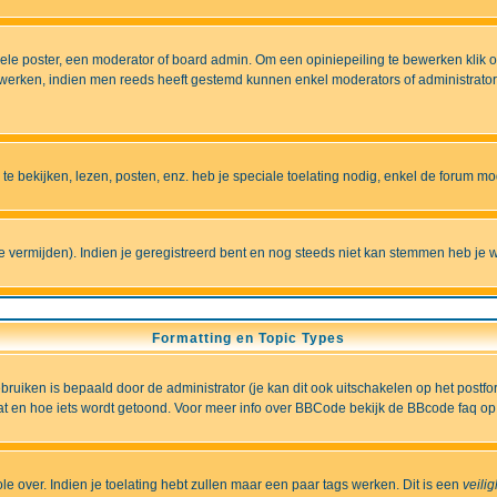
e poster, een moderator of board admin. Om een opiniepeiling te bewerken klik op 
erken, indien men reeds heeft gestemd kunnen enkel moderators of administrators 
 bekijken, lezen, posten, enz. heb je speciale toelating nodig, enkel de forum 
vermijden). Indien je geregistreerd bent en nog steeds niet kan stemmen heb je w
Formatting en Topic Types
iken is bepaald door de administrator (je kan dit ook uitschakelen op het postformu
wat en hoe iets wordt getoond. Voor meer info over BBCode bekijk de BBcode faq op 
role over. Indien je toelating hebt zullen maar een paar tags werken. Dit is een
veili