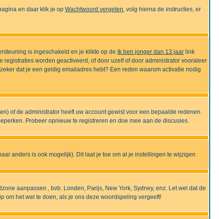
gina en daar klik je op
Wachtwoord vergeten
, volg hierna de instructies, er
rsteuning is ingeschakeld en je klikte op de
Ik ben jonger dan 13 jaar
link
e registraties worden geactiveerd, of door uzelf of door administrator vooraleer
an zeker dat je een geldig emailadres hebt? Een reden waarom activatie nodig
gen) of de administrator heeft uw account gewist voor een bepaalde redenen.
 beperken. Probeer opnieuw te registreren en doe mee aan de discusies.
r anders is ook mogelijk). Dit laat je toe om al je instellingen te wijzigen
tijdzone aanpassen , bvb. Londen, Parijs, New York, Sydney, enz. Let wel dat de
ip om het wel te doen, als je ons deze woordspeling vergeeft!