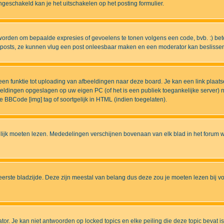
eschakeld kan je het uitschakelen op het posting formulier.
worden om bepaalde expresies of gevoelens te tonen volgens een code, bvb. :) betek
uw posts, ze kunnen vlug een post onleesbaar maken en een moderator kan beslissen 
n funktie tot uploading van afbeeldingen naar deze board. Je kan een link plaats
beeldingen opgeslagen op uw eigen PC (of het is een publiek toegankelijke server)
e BBCode [img] tag of soortgelijk in HTML (indien toegelaten).
ijk moeten lezen. Mededelingen verschijnen bovenaan van elk blad in het forum wa
eerste bladzijde. Deze zijn meestal van belang dus deze zou je moeten lezen bij v
tor. Je kan niet antwoorden op locked topics en elke peiling die deze topic bevat