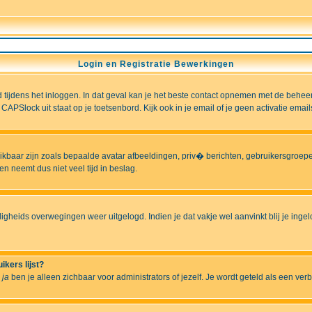
Login en Registratie Bewerkingen
ld tijdens het inloggen. In dat geval kan je het beste contact opnemen met de behee
CAPSlock uit staat op je toetsenbord. Kijk ook in je email of je geen activatie ema
hikbaar zijn zoals bepaalde avatar afbeeldingen, priv� berichten, gebruikersgroepen
n neemt dus niet veel tijd in beslag.
ligheids overwegingen weer uitgelogd. Indien je dat vakje wel aanvinkt blij je ingelo
ikers lijst?
r
ja
ben je alleen zichbaar voor administrators of jezelf. Je wordt geteld als een ver