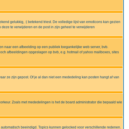
end gelukkig, :( betekend triest. De volledige lijst van emoticons kan gezien
deze te verwijderen en de post in zijn geheel te verwijderen
en naar een afbeelding op een publiek toegankelijke web server, bvb.
 noch afbeeldingen opgeslagen op bvb, e.g. hotmail of yahoo mailboxes, sites
ar ze zijn gepost. Of je al dan niet een mededeling kan posten hangt af van
oorkeur. Zoals met mededelingen is het de board administrator die bepaald wie
 is automatisch beeindigd. Topics kunnen gelocked voor verschillende redenen.