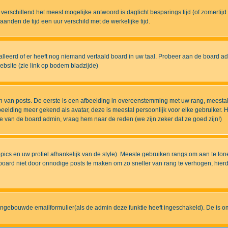
eds verschillend het meest mogelijke antwoord is daglicht besparings tijd (of zomert
nden de tijd een uur verschild met de werkelijke tijd.
lleerd of er heeft nog niemand vertaald board in uw taal. Probeer aan de board admi
bsite (zie link op bodem bladzijde)
 van posts. De eerste is een afbeelding in overeenstemming met uw rang, meestal
elding meer gekend als avatar, deze is meestal persoonlijk voor elke gebruiker. H
ze van de board admin, vraag hem naar de reden (we zijn zeker dat ze goed zijn!)
pics en uw profiel afhankelijk van de style). Meeste gebruiken rangs om aan te t
ard niet door onnodige posts te maken om zo sneller van rang te verhogen, hierdoo
ingebouwde emailformulier(als de admin deze funktie heeft ingeschakeld). De is 