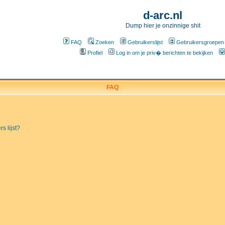
d-arc.nl
Dump hier je onzinnige shit
FAQ
Zoeken
Gebruikerslijst
Gebruikersgroepen
Profiel
Log in om je priv� berichten te bekijken
FAQ
s lijst?