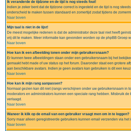
Ik veranderde de tijdzone en de tijd is nog steeds fout!
Indien je zeker bent dat de tijdzone correct is ingesteld en de tijd is nog ste
onderscheid te maken tussen standaard en zomertijd zodat tijdens de zomermaa
Naar boven
Mijn taal is niet in de lijst!
De meest mogelijke redenen is dat de administrator deze taal niet heeft geinsta
vrij dit te maken. Meer informatie kan gevonden worden op de phpBB Groep we
Naar boven
Hoe kan ik een afbeelding tonen onder mijn gebruikersnaam?
Er kunnen twee afbeeldingen staan onder een gebruikersnaam bij het bekijken
gemaakt hebt made of uw status op het forum. Daaronder staat een grotere afbe
aan beschikbare avatars. Indien je geen avatars kan gebruiken is dit een keu
Naar boven
Hoe kan ik mijn rang aanpassen?
Normaal gezien kan dit niet (rangs verschijnen onder uw gebruikersnaam in to
moderators en administrators kunnen een speciale rang hebben. Misbruik de bo
verlaagd.
Naar boven
Waneer ik klik op de email van een gebruiker vraagt men om in te loggen?
Sorry maar alleen geregistreerde gebruikers kunnen email verzenden via het 
Naar boven