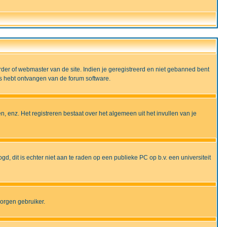
rder of webmaster van de site. Indien je geregistreerd en niet gebanned bent
ils hebt ontvangen van de forum software.
, enz. Het registreren bestaat over het algemeen uit het invullen van je
gd, dit is echter niet aan te raden op een publieke PC op b.v. een universiteit
borgen gebruiker.