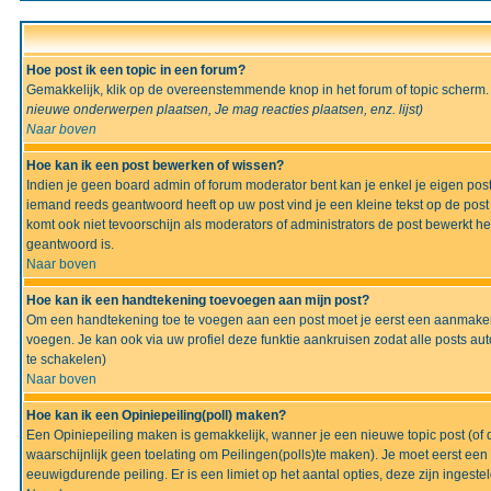
Hoe post ik een topic in een forum?
Gemakkelijk, klik op de overeenstemmende knop in het forum of topic scherm.
nieuwe onderwerpen plaatsen, Je mag reacties plaatsen, enz.
lijst)
Naar boven
Hoe kan ik een post bewerken of wissen?
Indien je geen board admin of forum moderator bent kan je enkel je eigen po
iemand reeds geantwoord heeft op uw post vind je een kleine tekst op de post w
komt ook niet tevoorschijn als moderators of administrators de post bewerk
geantwoord is.
Naar boven
Hoe kan ik een handtekening toevoegen aan mijn post?
Om een handtekening toe te voegen aan een post moet je eerst een aanmaken,
voegen. Je kan ook via uw profiel deze funktie aankruisen zodat alle posts auto
te schakelen)
Naar boven
Hoe kan ik een Opiniepeiling(poll) maken?
Een Opiniepeiling maken is gemakkelijk, wanner je een nieuwe topic post (of d
waarschijnlijk geen toelating om Peilingen(polls)te maken). Je moet eerst een t
eeuwigdurende peiling. Er is een limiet op het aantal opties, deze zijn ingeste