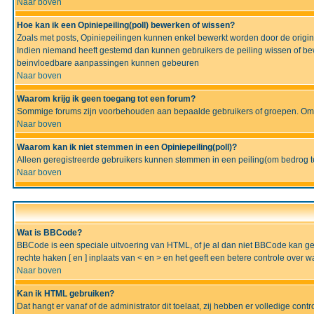
Naar boven
Hoe kan ik een Opiniepeiling(poll) bewerken of wissen?
Zoals met posts, Opiniepeilingen kunnen enkel bewerkt worden door de originel
Indien niemand heeft gestemd dan kunnen gebruikers de peiling wissen of bew
beinvloedbare aanpassingen kunnen gebeuren
Naar boven
Waarom krijg ik geen toegang tot een forum?
Sommige forums zijn voorbehouden aan bepaalde gebruikers of groepen. Om te
Naar boven
Waarom kan ik niet stemmen in een Opiniepeiling(poll)?
Alleen geregistreerde gebruikers kunnen stemmen in een peiling(om bedrog te 
Naar boven
Wat is BBCode?
BBCode is een speciale uitvoering van HTML, of je al dan niet BBCode kan gebru
rechte haken [ en ] inplaats van < en > en het geeft een betere controle over 
Naar boven
Kan ik HTML gebruiken?
Dat hangt er vanaf of de administrator dit toelaat, zij hebben er volledige cont