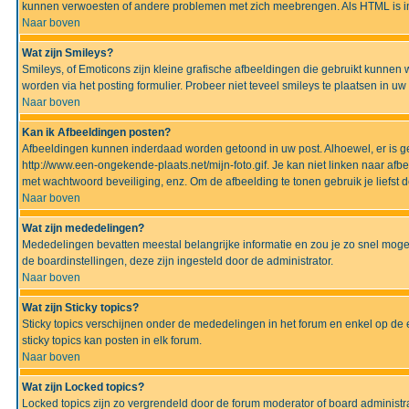
kunnen verwoesten of andere problemen met zich meebrengen. Als HTML is ing
Naar boven
Wat zijn Smileys?
Smileys, of Emoticons zijn kleine grafische afbeeldingen die gebruikt kunnen 
worden via het posting formulier. Probeer niet teveel smileys te plaatsen in 
Naar boven
Kan ik Afbeeldingen posten?
Afbeeldingen kunnen inderdaad worden getoond in uw post. Alhoewel, er is gee
http://www.een-ongekende-plaats.net/mijn-foto.gif. Je kan niet linken naar af
met wachtwoord beveiliging, enz. Om de afbeelding te tonen gebruik je liefst d
Naar boven
Wat zijn mededelingen?
Mededelingen bevatten meestal belangrijke informatie en zou je zo snel mogel
de boardinstellingen, deze zijn ingesteld door de administrator.
Naar boven
Wat zijn Sticky topics?
Sticky topics verschijnen onder de mededelingen in het forum en enkel op de 
sticky topics kan posten in elk forum.
Naar boven
Wat zijn Locked topics?
Locked topics zijn zo vergrendeld door de forum moderator of board administra