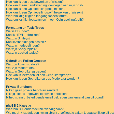
Hoe kan ik een post bewerken of wissen?
Hoe kan ik een handtekening toevoegen aan mijn post?
Hoe kan ik een Opiniepeiling(poll) maken?
Hoe kan ik een Opiniepeiling(poll) bewerken of wissen?
Waarom krijg ik geen toegang tot een forum?
Waarom kan ik niet stemmen in een Opiniepeiling(poll)?
Formatting en Topic Types
Wat is BBCode?
Kan ik HTML gebruiken?
Wat zijn Smileys?
Kan ik Afbeeldingen posten?
Wat zijn mededelingen?
Wat zijn Sticky topics?
Wat zijn Locked topics?
Gebruikers Peil en Groepen
Wat zijn Administrators?
Wat zijn Moderators?
Wat zijn Gebruikersgroepen?
Hoe kan ik toetreden tot een Gebruikersgroep?
Hoe kan ik een Gebruikersgroep Moderator worden?
Private Berichten
Ik kan geen private berichten zenden!
Ik krijg steeds ongewenste private berichten!
Ik heb spam of beledigende email gekregen van iemand van dit board!
phpBB 2 Kwestie
Waarom is X onderdeel niet verkrijgbaar?
Wie moet ik raadplegen ivm misbruik en/of legale zaken toepasselijk op dit bo