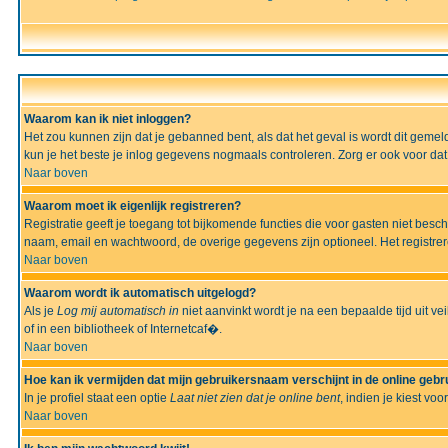
Waarom kan ik niet inloggen?
Het zou kunnen zijn dat je gebanned bent, als dat het geval is wordt dit geme
kun je het beste je inlog gegevens nogmaals controleren. Zorg er ook voor dat 
Naar boven
Waarom moet ik eigenlijk registreren?
Registratie geeft je toegang tot bijkomende functies die voor gasten niet besc
naam, email en wachtwoord, de overige gegevens zijn optioneel. Het registrere
Naar boven
Waarom wordt ik automatisch uitgelogd?
Als je
Log mij automatisch in
niet aanvinkt wordt je na een bepaalde tijd uit vei
of in een bibliotheek of Internetcaf�.
Naar boven
Hoe kan ik vermijden dat mijn gebruikersnaam verschijnt in de online gebru
In je profiel staat een optie
Laat niet zien dat je online bent
, indien je kiest voo
Naar boven