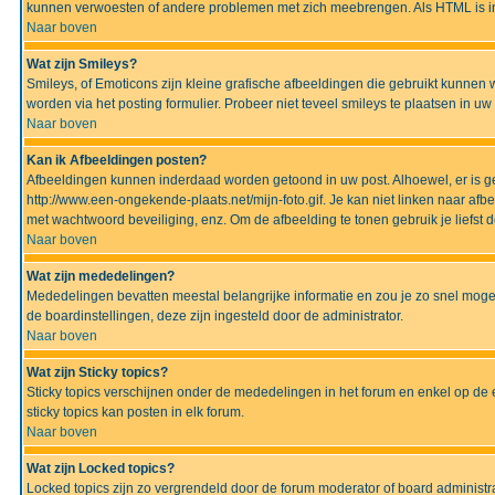
kunnen verwoesten of andere problemen met zich meebrengen. Als HTML is ing
Naar boven
Wat zijn Smileys?
Smileys, of Emoticons zijn kleine grafische afbeeldingen die gebruikt kunnen 
worden via het posting formulier. Probeer niet teveel smileys te plaatsen in 
Naar boven
Kan ik Afbeeldingen posten?
Afbeeldingen kunnen inderdaad worden getoond in uw post. Alhoewel, er is gee
http://www.een-ongekende-plaats.net/mijn-foto.gif. Je kan niet linken naar af
met wachtwoord beveiliging, enz. Om de afbeelding te tonen gebruik je liefst d
Naar boven
Wat zijn mededelingen?
Mededelingen bevatten meestal belangrijke informatie en zou je zo snel mogel
de boardinstellingen, deze zijn ingesteld door de administrator.
Naar boven
Wat zijn Sticky topics?
Sticky topics verschijnen onder de mededelingen in het forum en enkel op de 
sticky topics kan posten in elk forum.
Naar boven
Wat zijn Locked topics?
Locked topics zijn zo vergrendeld door de forum moderator of board administra