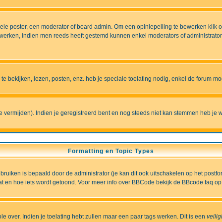
e poster, een moderator of board admin. Om een opiniepeiling te bewerken klik op 
erken, indien men reeds heeft gestemd kunnen enkel moderators of administrators 
 bekijken, lezen, posten, enz. heb je speciale toelating nodig, enkel de forum 
vermijden). Indien je geregistreerd bent en nog steeds niet kan stemmen heb je w
Formatting en Topic Types
iken is bepaald door de administrator (je kan dit ook uitschakelen op het postformu
wat en hoe iets wordt getoond. Voor meer info over BBCode bekijk de BBcode faq op 
role over. Indien je toelating hebt zullen maar een paar tags werken. Dit is een
veili