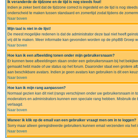
Ik veranderde de tijdzone en de tijd is nog steeds fout!
Indien je zeker bent dat de tijdzone correct is ingesteld en de tijd is nog ste
onderscheid te maken tussen standaard en zomertijd zodat tijdens de zomermaa
Naar boven
Mijn taal is niet in de lijst!
De meest mogelijke redenen is dat de administrator deze taal niet heeft geinsta
vrij dit te maken. Meer informatie kan gevonden worden op de phpBB Groep we
Naar boven
Hoe kan ik een afbeelding tonen onder mijn gebruikersnaam?
Er kunnen twee afbeeldingen staan onder een gebruikersnaam bij het bekijken
gemaakt hebt made of uw status op het forum. Daaronder staat een grotere afbe
aan beschikbare avatars. Indien je geen avatars kan gebruiken is dit een keu
Naar boven
Hoe kan ik mijn rang aanpassen?
Normaal gezien kan dit niet (rangs verschijnen onder uw gebruikersnaam in to
moderators en administrators kunnen een speciale rang hebben. Misbruik de bo
verlaagd.
Naar boven
Waneer ik klik op de email van een gebruiker vraagt men om in te loggen?
Sorry maar alleen geregistreerde gebruikers kunnen email verzenden via het 
Naar boven