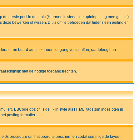
de eerste post in de topic (Hiermee is steeds de opiniepeiling mee gelinkt).
deze bewerken of wissen. Dit is om te behoeden dat tijdens een peiling er
moderator en board admin kunnen toegang verschaffen, raadpleeg hen.
aarschijnlijk niet de nodige toegangsrechten.
lier). BBCode opzich is gelijk in style als HTML, tags zijn ingesloten in
het posting formulier.
gheids
procedure om het board te beschermen zodat sommige de layout