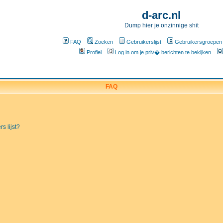
d-arc.nl
Dump hier je onzinnige shit
FAQ
Zoeken
Gebruikerslijst
Gebruikersgroepen
Profiel
Log in om je priv� berichten te bekijken
FAQ
s lijst?