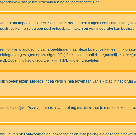
eschakeld kan je het uitschakelen op het posting formulier.
worden om bepaalde expresies of gevoelens te tonen volgens een code, bvb. :) betek
uw posts, ze kunnen vlug een post onleesbaar maken en een moderator kan beslissen 
n funktie tot uploading van afbeeldingen naar deze board. Je kan een link plaats
beeldingen opgeslagen op uw eigen PC (of het is een publiek toegankelijke server)
e BBCode [img] tag of soortgelijk in HTML (indien toegelaten).
ijk moeten lezen. Mededelingen verschijnen bovenaan van elk blad in het forum wa
eerste bladzijde. Deze zijn meestal van belang dus deze zou je moeten lezen bij v
tor. Je kan niet antwoorden op locked topics en elke peiling die deze topic bevat