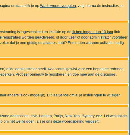
gina en daar klik je op
Wachtwoord vergeten
, volg hierna de instructies, er
rsteuning is ingeschakeld en je klikte op de
Ik ben jonger dan 13 jaar
link
e registraties worden geactiveerd, of door uzelf of door administrator vooraleer
an zeker dat je een geldig emailadres hebt? Een reden waarom activatie nodig
gen) of de administrator heeft uw account gewist voor een bepaalde redenen.
 beperken. Probeer opnieuw te registreren en doe mee aan de discusies.
r anders is ook mogelijk). Dit laat je toe om al je instellingen te wijzigen
tijdzone aanpassen , bvb. Londen, Parijs, New York, Sydney, enz. Let wel dat de
ip om het wel te doen, als je ons deze woordspeling vergeeft!