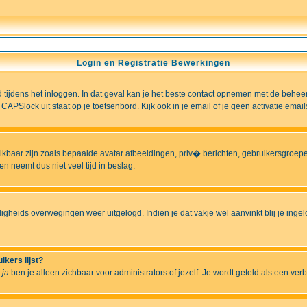
Login en Registratie Bewerkingen
ld tijdens het inloggen. In dat geval kan je het beste contact opnemen met de behee
CAPSlock uit staat op je toetsenbord. Kijk ook in je email of je geen activatie ema
hikbaar zijn zoals bepaalde avatar afbeeldingen, priv� berichten, gebruikersgroepen
n neemt dus niet veel tijd in beslag.
ligheids overwegingen weer uitgelogd. Indien je dat vakje wel aanvinkt blij je ingelo
ikers lijst?
r
ja
ben je alleen zichbaar voor administrators of jezelf. Je wordt geteld als een ver