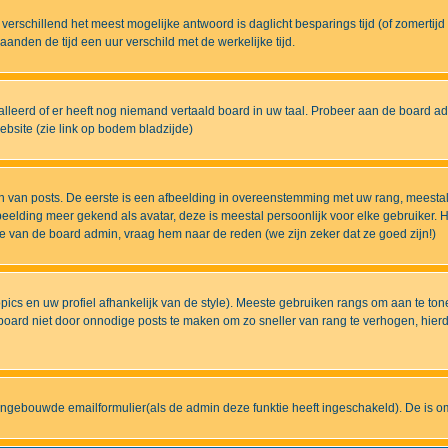
eds verschillend het meest mogelijke antwoord is daglicht besparings tijd (of zomert
nden de tijd een uur verschild met de werkelijke tijd.
lleerd of er heeft nog niemand vertaald board in uw taal. Probeer aan de board admi
bsite (zie link op bodem bladzijde)
 van posts. De eerste is een afbeelding in overeenstemming met uw rang, meestal
elding meer gekend als avatar, deze is meestal persoonlijk voor elke gebruiker. H
ze van de board admin, vraag hem naar de reden (we zijn zeker dat ze goed zijn!)
pics en uw profiel afhankelijk van de style). Meeste gebruiken rangs om aan te t
ard niet door onnodige posts te maken om zo sneller van rang te verhogen, hierdoo
ingebouwde emailformulier(als de admin deze funktie heeft ingeschakeld). De is 