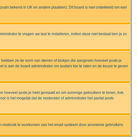
ijd zoals bekend in UK en andere plaatsen). Dit board is niet ontwikkeld om een
nistrator te vragen uw taal te installeren, indien deze niet bestaat ben je zo
 hebben ze de vorm van sterren of blokjes die aangeven hoeveel posts je
et is aan de board administrator om avatars toe te laten en de keuze te geven
onen hoeveel posts je hebt gemaakt en om sommige gebruikers te tonen, bvb.
r is het mogelijk dat de moderator of administrator het aantal posts
om misbruik te voorkomen van het email systeem door anonieme gebruikers.