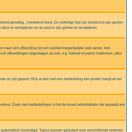
end gelukkig, :( betekend triest. De volledige lijst van emoticons kan gezien
deze te verwijderen en de post in zijn geheel te verwijderen
en naar een afbeelding op een publiek toegankelijke web server, bvb.
 noch afbeeldingen opgeslagen op bvb, e.g. hotmail of yahoo mailboxes, sites
ar ze zijn gepost. Of je al dan niet een mededeling kan posten hangt af van
oorkeur. Zoals met mededelingen is het de board administrator die bepaald wie
 is automatisch beeindigd. Topics kunnen gelocked voor verschillende redenen.