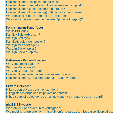
Hoe kan ik een post bewerken of wissen?
Hoe kan ik een handtekening toevoegen aan mijn post?
Hoe kan ik een Opiniepeiling(poll) maken?
Hoe kan ik een Opiniepeiling(poll) bewerken of wissen?
Waarom krijg ik geen toegang tot een forum?
Waarom kan ik niet stemmen in een Opiniepeiling(poll)?
Formatting en Topic Types
Wat is BBCode?
Kan ik HTML gebruiken?
Wat zijn Smileys?
Kan ik Afbeeldingen posten?
Wat zijn mededelingen?
Wat zijn Sticky topics?
Wat zijn Locked topics?
Gebruikers Peil en Groepen
Wat zijn Administrators?
Wat zijn Moderators?
Wat zijn Gebruikersgroepen?
Hoe kan ik toetreden tot een Gebruikersgroep?
Hoe kan ik een Gebruikersgroep Moderator worden?
Private Berichten
Ik kan geen private berichten zenden!
Ik krijg steeds ongewenste private berichten!
Ik heb spam of beledigende email gekregen van iemand van dit board!
phpBB 2 Kwestie
Waarom is X onderdeel niet verkrijgbaar?
Wie moet ik raadplegen ivm misbruik en/of legale zaken toepasselijk op dit bo