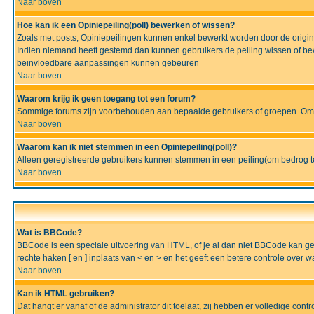
Naar boven
Hoe kan ik een Opiniepeiling(poll) bewerken of wissen?
Zoals met posts, Opiniepeilingen kunnen enkel bewerkt worden door de originel
Indien niemand heeft gestemd dan kunnen gebruikers de peiling wissen of bew
beinvloedbare aanpassingen kunnen gebeuren
Naar boven
Waarom krijg ik geen toegang tot een forum?
Sommige forums zijn voorbehouden aan bepaalde gebruikers of groepen. Om te
Naar boven
Waarom kan ik niet stemmen in een Opiniepeiling(poll)?
Alleen geregistreerde gebruikers kunnen stemmen in een peiling(om bedrog te 
Naar boven
Wat is BBCode?
BBCode is een speciale uitvoering van HTML, of je al dan niet BBCode kan gebru
rechte haken [ en ] inplaats van < en > en het geeft een betere controle over 
Naar boven
Kan ik HTML gebruiken?
Dat hangt er vanaf of de administrator dit toelaat, zij hebben er volledige cont