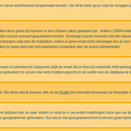
n nieuw wachtwoord aangemaakt worden. Om dit te doen ga je naar de Inloggen pa
ndien deze goed zijn kunnen er een of twee zaken gebeurd zijn . Indien COPPA onde
l is dan moet je account geactiveerd worden. Sommige boards vereisen dat alle nieuw
ebt ontvangen volg dan de instrukties, indien je geen email hebt ontvangen ben je d
ien je zeker bent van het emailadres contacteer dan de board administrator.
naam of wachtwoord ingegeven (kijk de email die je toen bij registratie hebt gekre
diek gebruikers te wissen die niets hebben gepost om de ruimte van de database te
ase. Om deze aan te passen, klik op de
Profiel
link (meestal bovenaan de bladzijde maa
ndere tijdzone dan de uwe. Indien zo moet je in uw profiel instellingen deze aan uw 
eregistreerde gebruikers. Dus als je niet geregistreerd bent is dit een goed tijdst