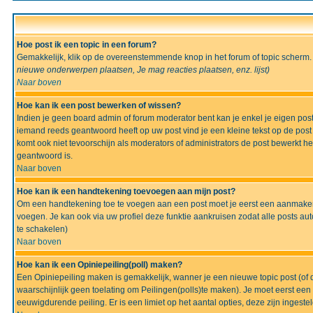
Hoe post ik een topic in een forum?
Gemakkelijk, klik op de overeenstemmende knop in het forum of topic scherm.
nieuwe onderwerpen plaatsen, Je mag reacties plaatsen, enz.
lijst)
Naar boven
Hoe kan ik een post bewerken of wissen?
Indien je geen board admin of forum moderator bent kan je enkel je eigen po
iemand reeds geantwoord heeft op uw post vind je een kleine tekst op de post w
komt ook niet tevoorschijn als moderators of administrators de post bewerk
geantwoord is.
Naar boven
Hoe kan ik een handtekening toevoegen aan mijn post?
Om een handtekening toe te voegen aan een post moet je eerst een aanmaken,
voegen. Je kan ook via uw profiel deze funktie aankruisen zodat alle posts auto
te schakelen)
Naar boven
Hoe kan ik een Opiniepeiling(poll) maken?
Een Opiniepeiling maken is gemakkelijk, wanner je een nieuwe topic post (of d
waarschijnlijk geen toelating om Peilingen(polls)te maken). Je moet eerst een t
eeuwigdurende peiling. Er is een limiet op het aantal opties, deze zijn ingeste