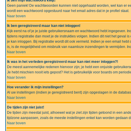
Ik ben mijn wachtwoord kwijt!
Geen paniek! De wachtwoorden kunnen niet opgehaald worden, wel kan er ee
wordt een wachtwoord opgestuurd naar het email adres dat in je profiel staat.
Naar boven
Ik ben geregistreerd maar kan niet inloggen!
Kijk eerst na of je je juiste gebruikersnaam en wachtwoord hebt ingegeven. I
tijdens registratie dan moet je de instrukties volgen. Indien dit niet het geva
je kan inloggen. Bij registratie wordt dit ook vermeld. Indien je een email h
is, is de mogelijkheid om misbruik van naamloze inzendingen te vermijden. Ind
Naar boven
Ik was in het verleden geregistreerd maar kan niet meer inloggen?!
De meest aannemelijke redenen hiervoor zijn; je hebt een onjuiste gebruikers
Je hebt mischien nooit iets gepost? Het is gebruikelijk voor boards om perio
Naar boven
Hoe verander ik mijn instellingen?
Al uw instellingen (indien je geregistreerd bent) zijn opgeslagen in de datab
Naar boven
De tijden zijn niet juist!
De tijden zijn meestal juist, alhoewel wat je ziet zijn tijden getoond in een a
tijdzone aanpassen, zoals de meeste instellingen enkel kan worden gedaan de g
Naar boven