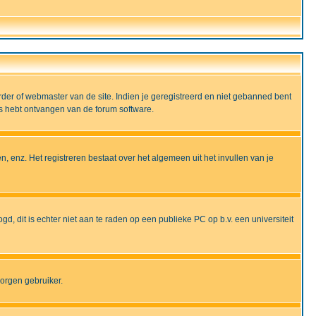
rder of webmaster van de site. Indien je geregistreerd en niet gebanned bent
ils hebt ontvangen van de forum software.
, enz. Het registreren bestaat over het algemeen uit het invullen van je
gd, dit is echter niet aan te raden op een publieke PC op b.v. een universiteit
borgen gebruiker.