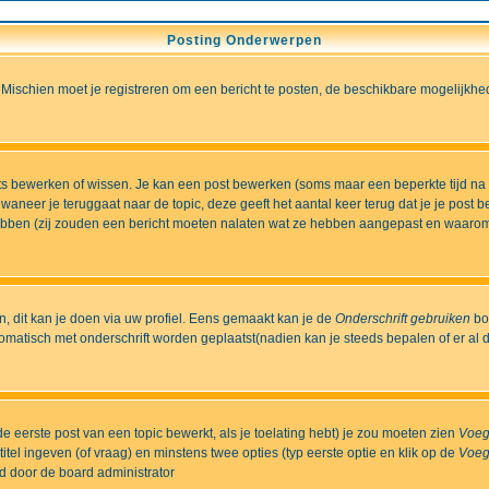
Posting Onderwerpen
 Mischien moet je registreren om een bericht te posten, de beschikbare mogelijkhe
sts bewerken of wissen. Je kan een post bewerken (soms maar een beperkte tijd na
aneer je teruggaat naar de topic, deze geeft het aantal keer terug dat je je post 
t hebben (zij zouden een bericht moeten nalaten wat ze hebben aangepast en waaro
 dit kan je doen via uw profiel. Eens gemaakt kan je de
Onderschrift gebruiken
bo
matisch met onderschrift worden geplaatst(nadien kan je steeds bepalen of er al dan
e eerste post van een topic bewerkt, als je toelating hebt) je zou moeten zien
Voeg
itel ingeven (of vraag) en minstens twee opties (typ eerste optie en klik op de
Voeg
ld door de board administrator