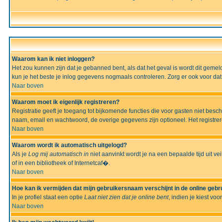
Waarom kan ik niet inloggen?
Het zou kunnen zijn dat je gebanned bent, als dat het geval is wordt dit geme
kun je het beste je inlog gegevens nogmaals controleren. Zorg er ook voor dat 
Naar boven
Waarom moet ik eigenlijk registreren?
Registratie geeft je toegang tot bijkomende functies die voor gasten niet besc
naam, email en wachtwoord, de overige gegevens zijn optioneel. Het registrere
Naar boven
Waarom wordt ik automatisch uitgelogd?
Als je
Log mij automatisch in
niet aanvinkt wordt je na een bepaalde tijd uit vei
of in een bibliotheek of Internetcaf�.
Naar boven
Hoe kan ik vermijden dat mijn gebruikersnaam verschijnt in de online gebru
In je profiel staat een optie
Laat niet zien dat je online bent
, indien je kiest voo
Naar boven