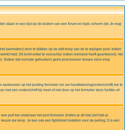
den staan in een lijst op de bodem van een forum en topic scherm (de
Je mag
 het aanmaken) door te klikken op de
edit
knop van de te wijzigen post. Indien
bewerkt hebt. Dit komt enkel te voorschijn indien niemand heeft geantwoord, het
m). Noteer dat normale gebruikers geen post kunnen wissen eens erop
x aankruisen op het posting formulier om uw handtekening(onderschrift) toe te
 niet een onderschrift bij moet of niet door op het formulier deze funktie uit
 een poll toe
onderaan het post formulier (indien je dit niet ziet heb je
 keuze toe
knop. Je kan ook een tijdslimiet instellen voor de peiling, 0 is een