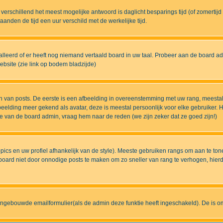
eds verschillend het meest mogelijke antwoord is daglicht besparings tijd (of zomert
nden de tijd een uur verschild met de werkelijke tijd.
lleerd of er heeft nog niemand vertaald board in uw taal. Probeer aan de board admi
bsite (zie link op bodem bladzijde)
 van posts. De eerste is een afbeelding in overeenstemming met uw rang, meestal
elding meer gekend als avatar, deze is meestal persoonlijk voor elke gebruiker. H
ze van de board admin, vraag hem naar de reden (we zijn zeker dat ze goed zijn!)
pics en uw profiel afhankelijk van de style). Meeste gebruiken rangs om aan te t
ard niet door onnodige posts te maken om zo sneller van rang te verhogen, hierdoo
ingebouwde emailformulier(als de admin deze funktie heeft ingeschakeld). De is 