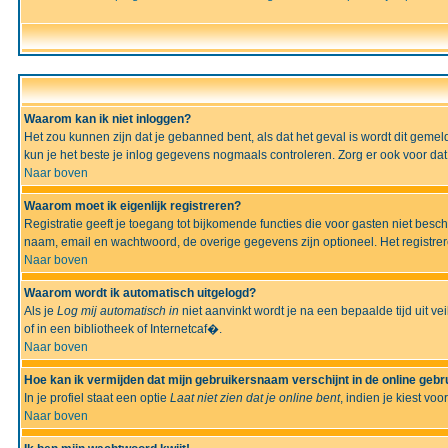
Waarom kan ik niet inloggen?
Het zou kunnen zijn dat je gebanned bent, als dat het geval is wordt dit geme
kun je het beste je inlog gegevens nogmaals controleren. Zorg er ook voor dat 
Naar boven
Waarom moet ik eigenlijk registreren?
Registratie geeft je toegang tot bijkomende functies die voor gasten niet besc
naam, email en wachtwoord, de overige gegevens zijn optioneel. Het registrere
Naar boven
Waarom wordt ik automatisch uitgelogd?
Als je
Log mij automatisch in
niet aanvinkt wordt je na een bepaalde tijd uit vei
of in een bibliotheek of Internetcaf�.
Naar boven
Hoe kan ik vermijden dat mijn gebruikersnaam verschijnt in de online gebru
In je profiel staat een optie
Laat niet zien dat je online bent
, indien je kiest voo
Naar boven