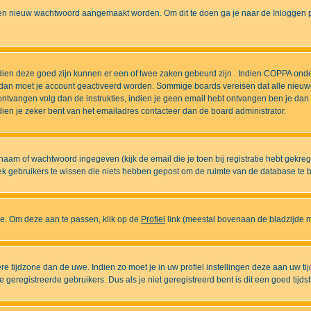
n nieuw wachtwoord aangemaakt worden. Om dit te doen ga je naar de Inloggen pa
ndien deze goed zijn kunnen er een of twee zaken gebeurd zijn . Indien COPPA onde
l is dan moet je account geactiveerd worden. Sommige boards vereisen dat alle nieuw
ebt ontvangen volg dan de instrukties, indien je geen email hebt ontvangen ben je d
ien je zeker bent van het emailadres contacteer dan de board administrator.
naam of wachtwoord ingegeven (kijk de email die je toen bij registratie hebt gekre
diek gebruikers te wissen die niets hebben gepost om de ruimte van de database te
ase. Om deze aan te passen, klik op de
Profiel
link (meestal bovenaan de bladzijde maa
ndere tijdzone dan de uwe. Indien zo moet je in uw profiel instellingen deze aan uw 
eregistreerde gebruikers. Dus als je niet geregistreerd bent is dit een goed tijdst