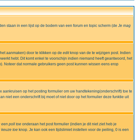
den staan in een lijst op de bodem van een forum en topic scherm (de
Je mag
 het aanmaken) door te klikken op de
edit
knop van de te wijzigen post. Indien
bewerkt hebt. Dit komt enkel te voorschijn indien niemand heeft geantwoord, het
m). Noteer dat normale gebruikers geen post kunnen wissen eens erop
x aankruisen op het posting formulier om uw handtekening(onderschrift) toe te
 niet een onderschrift bij moet of niet door op het formulier deze funktie uit
 een poll toe
onderaan het post formulier (indien je dit niet ziet heb je
 keuze toe
knop. Je kan ook een tijdslimiet instellen voor de peiling, 0 is een