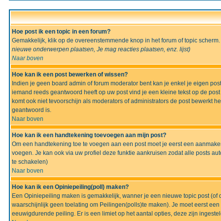
Hoe post ik een topic in een forum?
Gemakkelijk, klik op de overeenstemmende knop in het forum of topic scherm.
nieuwe onderwerpen plaatsen, Je mag reacties plaatsen, enz.
lijst)
Naar boven
Hoe kan ik een post bewerken of wissen?
Indien je geen board admin of forum moderator bent kan je enkel je eigen po
iemand reeds geantwoord heeft op uw post vind je een kleine tekst op de post w
komt ook niet tevoorschijn als moderators of administrators de post bewerk
geantwoord is.
Naar boven
Hoe kan ik een handtekening toevoegen aan mijn post?
Om een handtekening toe te voegen aan een post moet je eerst een aanmaken,
voegen. Je kan ook via uw profiel deze funktie aankruisen zodat alle posts auto
te schakelen)
Naar boven
Hoe kan ik een Opiniepeiling(poll) maken?
Een Opiniepeiling maken is gemakkelijk, wanner je een nieuwe topic post (of d
waarschijnlijk geen toelating om Peilingen(polls)te maken). Je moet eerst een t
eeuwigdurende peiling. Er is een limiet op het aantal opties, deze zijn ingeste