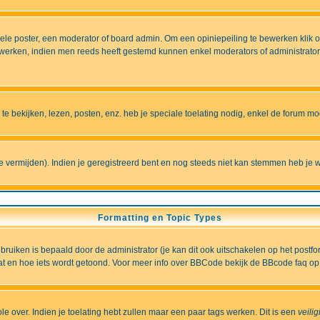
e poster, een moderator of board admin. Om een opiniepeiling te bewerken klik op 
erken, indien men reeds heeft gestemd kunnen enkel moderators of administrators 
 bekijken, lezen, posten, enz. heb je speciale toelating nodig, enkel de forum 
vermijden). Indien je geregistreerd bent en nog steeds niet kan stemmen heb je w
Formatting en Topic Types
iken is bepaald door de administrator (je kan dit ook uitschakelen op het postformu
wat en hoe iets wordt getoond. Voor meer info over BBCode bekijk de BBcode faq op 
role over. Indien je toelating hebt zullen maar een paar tags werken. Dit is een
veili