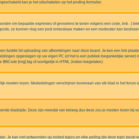
eschakeld kan je het uitschakelen op het posting formulier.
worden om bepaalde expresies of gevoelens te tonen volgens een code, bvb. :) betek
uw posts, ze kunnen vlug een post onleesbaar maken en een moderator kan beslissen 
n funktie tot uploading van afbeeldingen naar deze board. Je kan een link plaats
beeldingen opgeslagen op uw eigen PC (of het is een publiek toegankelijke server)
e BBCode [img] tag of soortgelijk in HTML (indien toegelaten).
ijk moeten lezen. Mededelingen verschijnen bovenaan van elk blad in het forum wa
eerste bladzijde. Deze zijn meestal van belang dus deze zou je moeten lezen bij v
tor. Je kan niet antwoorden op locked topics en elke peiling die deze topic bevat