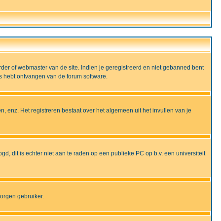
rder of webmaster van de site. Indien je geregistreerd en niet gebanned bent
ils hebt ontvangen van de forum software.
, enz. Het registreren bestaat over het algemeen uit het invullen van je
gd, dit is echter niet aan te raden op een publieke PC op b.v. een universiteit
borgen gebruiker.