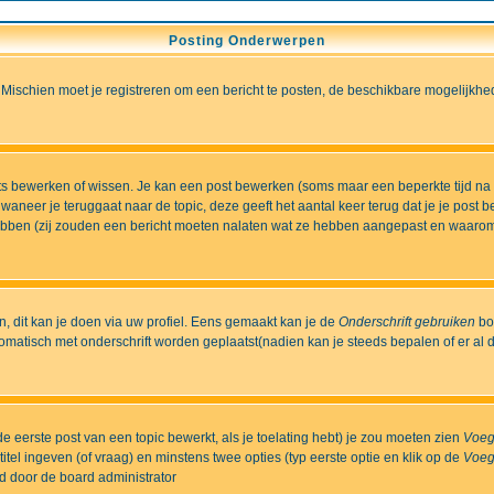
Posting Onderwerpen
 Mischien moet je registreren om een bericht te posten, de beschikbare mogelijkhe
sts bewerken of wissen. Je kan een post bewerken (soms maar een beperkte tijd na
aneer je teruggaat naar de topic, deze geeft het aantal keer terug dat je je post 
t hebben (zij zouden een bericht moeten nalaten wat ze hebben aangepast en waaro
 dit kan je doen via uw profiel. Eens gemaakt kan je de
Onderschrift gebruiken
bo
matisch met onderschrift worden geplaatst(nadien kan je steeds bepalen of er al dan
e eerste post van een topic bewerkt, als je toelating hebt) je zou moeten zien
Voeg
itel ingeven (of vraag) en minstens twee opties (typ eerste optie en klik op de
Voeg
ld door de board administrator