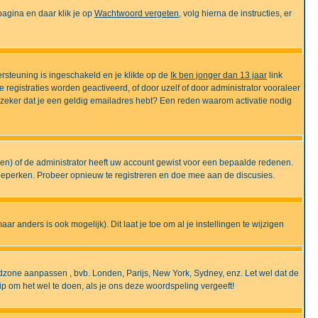
gina en daar klik je op
Wachtwoord vergeten
, volg hierna de instructies, er
rsteuning is ingeschakeld en je klikte op de
Ik ben jonger dan 13 jaar
link
e registraties worden geactiveerd, of door uzelf of door administrator vooraleer
an zeker dat je een geldig emailadres hebt? Een reden waarom activatie nodig
gen) of de administrator heeft uw account gewist voor een bepaalde redenen.
 beperken. Probeer opnieuw te registreren en doe mee aan de discusies.
r anders is ook mogelijk). Dit laat je toe om al je instellingen te wijzigen
tijdzone aanpassen , bvb. Londen, Parijs, New York, Sydney, enz. Let wel dat de
ip om het wel te doen, als je ons deze woordspeling vergeeft!