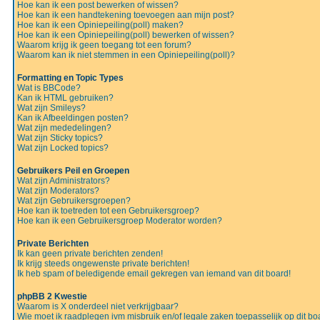
Hoe kan ik een post bewerken of wissen?
Hoe kan ik een handtekening toevoegen aan mijn post?
Hoe kan ik een Opiniepeiling(poll) maken?
Hoe kan ik een Opiniepeiling(poll) bewerken of wissen?
Waarom krijg ik geen toegang tot een forum?
Waarom kan ik niet stemmen in een Opiniepeiling(poll)?
Formatting en Topic Types
Wat is BBCode?
Kan ik HTML gebruiken?
Wat zijn Smileys?
Kan ik Afbeeldingen posten?
Wat zijn mededelingen?
Wat zijn Sticky topics?
Wat zijn Locked topics?
Gebruikers Peil en Groepen
Wat zijn Administrators?
Wat zijn Moderators?
Wat zijn Gebruikersgroepen?
Hoe kan ik toetreden tot een Gebruikersgroep?
Hoe kan ik een Gebruikersgroep Moderator worden?
Private Berichten
Ik kan geen private berichten zenden!
Ik krijg steeds ongewenste private berichten!
Ik heb spam of beledigende email gekregen van iemand van dit board!
phpBB 2 Kwestie
Waarom is X onderdeel niet verkrijgbaar?
Wie moet ik raadplegen ivm misbruik en/of legale zaken toepasselijk op dit bo