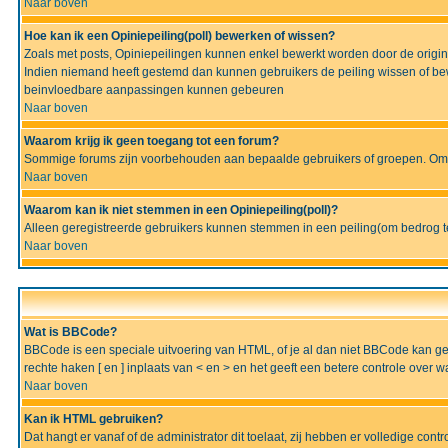
Naar boven
Hoe kan ik een Opiniepeiling(poll) bewerken of wissen?
Zoals met posts, Opiniepeilingen kunnen enkel bewerkt worden door de originel
Indien niemand heeft gestemd dan kunnen gebruikers de peiling wissen of bew
beinvloedbare aanpassingen kunnen gebeuren
Naar boven
Waarom krijg ik geen toegang tot een forum?
Sommige forums zijn voorbehouden aan bepaalde gebruikers of groepen. Om te
Naar boven
Waarom kan ik niet stemmen in een Opiniepeiling(poll)?
Alleen geregistreerde gebruikers kunnen stemmen in een peiling(om bedrog te 
Naar boven
Wat is BBCode?
BBCode is een speciale uitvoering van HTML, of je al dan niet BBCode kan gebru
rechte haken [ en ] inplaats van < en > en het geeft een betere controle over 
Naar boven
Kan ik HTML gebruiken?
Dat hangt er vanaf of de administrator dit toelaat, zij hebben er volledige cont