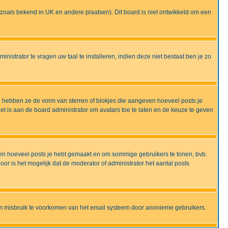
ijd zoals bekend in UK en andere plaatsen). Dit board is niet ontwikkeld om een
nistrator te vragen uw taal te installeren, indien deze niet bestaat ben je zo
 hebben ze de vorm van sterren of blokjes die aangeven hoeveel posts je
et is aan de board administrator om avatars toe te laten en de keuze te geven
onen hoeveel posts je hebt gemaakt en om sommige gebruikers te tonen, bvb.
r is het mogelijk dat de moderator of administrator het aantal posts
om misbruik te voorkomen van het email systeem door anonieme gebruikers.