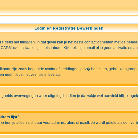
Login en Registratie Bewerkingen
ld tijdens het inloggen. In dat geval kan je het beste contact opnemen met de behee
CAPSlock uit staat op je toetsenbord. Kijk ook in je email of je geen activatie ema
hikbaar zijn zoals bepaalde avatar afbeeldingen, priv� berichten, gebruikersgroepen
n neemt dus niet veel tijd in beslag.
ligheids overwegingen weer uitgelogd. Indien je dat vakje wel aanvinkt blij je ingelo
ikers lijst?
r
ja
ben je alleen zichbaar voor administrators of jezelf. Je wordt geteld als een ver