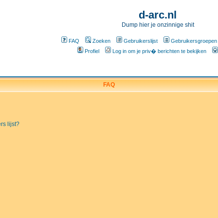
d-arc.nl
Dump hier je onzinnige shit
FAQ
Zoeken
Gebruikerslijst
Gebruikersgroepen
Profiel
Log in om je priv� berichten te bekijken
FAQ
s lijst?