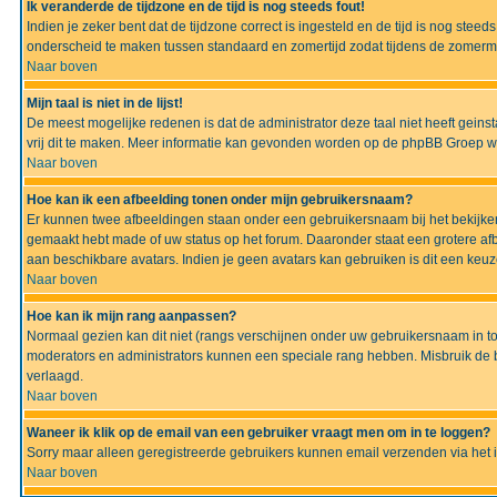
Ik veranderde de tijdzone en de tijd is nog steeds fout!
Indien je zeker bent dat de tijdzone correct is ingesteld en de tijd is nog ste
onderscheid te maken tussen standaard en zomertijd zodat tijdens de zomermaa
Naar boven
Mijn taal is niet in de lijst!
De meest mogelijke redenen is dat de administrator deze taal niet heeft geinsta
vrij dit te maken. Meer informatie kan gevonden worden op de phpBB Groep we
Naar boven
Hoe kan ik een afbeelding tonen onder mijn gebruikersnaam?
Er kunnen twee afbeeldingen staan onder een gebruikersnaam bij het bekijken
gemaakt hebt made of uw status op het forum. Daaronder staat een grotere afbe
aan beschikbare avatars. Indien je geen avatars kan gebruiken is dit een keu
Naar boven
Hoe kan ik mijn rang aanpassen?
Normaal gezien kan dit niet (rangs verschijnen onder uw gebruikersnaam in to
moderators en administrators kunnen een speciale rang hebben. Misbruik de bo
verlaagd.
Naar boven
Waneer ik klik op de email van een gebruiker vraagt men om in te loggen?
Sorry maar alleen geregistreerde gebruikers kunnen email verzenden via het 
Naar boven