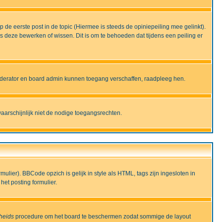
de eerste post in de topic (Hiermee is steeds de opiniepeiling mee gelinkt).
deze bewerken of wissen. Dit is om te behoeden dat tijdens een peiling er
moderator en board admin kunnen toegang verschaffen, raadpleeg hen.
aarschijnlijk niet de nodige toegangsrechten.
lier). BBCode opzich is gelijk in style als HTML, tags zijn ingesloten in
het posting formulier.
gheids
procedure om het board te beschermen zodat sommige de layout