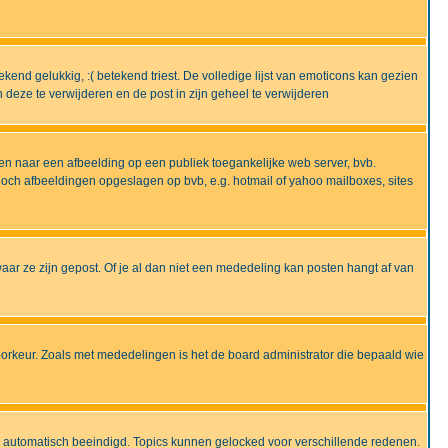
end gelukkig, :( betekend triest. De volledige lijst van emoticons kan gezien
deze te verwijderen en de post in zijn geheel te verwijderen
en naar een afbeelding op een publiek toegankelijke web server, bvb.
 noch afbeeldingen opgeslagen op bvb, e.g. hotmail of yahoo mailboxes, sites
ar ze zijn gepost. Of je al dan niet een mededeling kan posten hangt af van
oorkeur. Zoals met mededelingen is het de board administrator die bepaald wie
 is automatisch beeindigd. Topics kunnen gelocked voor verschillende redenen.