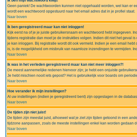
Ik ben mijn wachtwoord kwijt!
Geen paniek! De wachtwoorden kunnen niet opgehaald worden, wel kan er ee
wordt een wachtwoord opgestuurd naar het email adres dat in je profiel staat.
Naar boven
Ik ben geregistreerd maar kan niet inloggen!
Kijk eerst na of je je juiste gebruikersnaam en wachtwoord hebt ingegeven. I
tijdens registratie dan moet je de instrukties volgen. Indien dit niet het geva
je kan inloggen. Bij registratie wordt dit ook vermeld. Indien je een email h
is, is de mogelijkheid om misbruik van naamloze inzendingen te vermijden. Ind
Naar boven
Ik was in het verleden geregistreerd maar kan niet meer inloggen?!
De meest aannemelijke redenen hiervoor zijn; je hebt een onjuiste gebruikers
Je hebt mischien nooit iets gepost? Het is gebruikelijk voor boards om perio
Naar boven
Hoe verander ik mijn instellingen?
Al uw instellingen (indien je geregistreerd bent) zijn opgeslagen in de datab
Naar boven
De tijden zijn niet juist!
De tijden zijn meestal juist, alhoewel wat je ziet zijn tijden getoond in een a
tijdzone aanpassen, zoals de meeste instellingen enkel kan worden gedaan de g
Naar boven