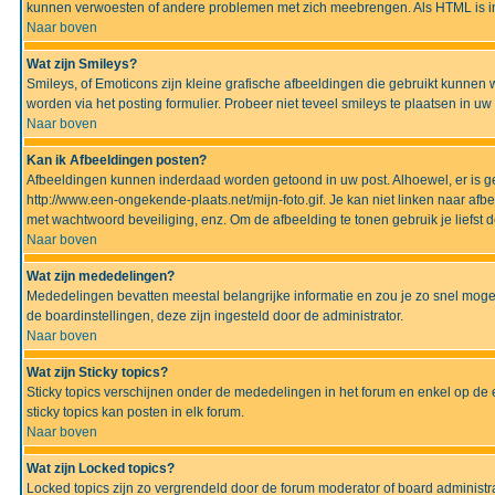
kunnen verwoesten of andere problemen met zich meebrengen. Als HTML is ing
Naar boven
Wat zijn Smileys?
Smileys, of Emoticons zijn kleine grafische afbeeldingen die gebruikt kunnen 
worden via het posting formulier. Probeer niet teveel smileys te plaatsen in 
Naar boven
Kan ik Afbeeldingen posten?
Afbeeldingen kunnen inderdaad worden getoond in uw post. Alhoewel, er is gee
http://www.een-ongekende-plaats.net/mijn-foto.gif. Je kan niet linken naar af
met wachtwoord beveiliging, enz. Om de afbeelding te tonen gebruik je liefst d
Naar boven
Wat zijn mededelingen?
Mededelingen bevatten meestal belangrijke informatie en zou je zo snel mogel
de boardinstellingen, deze zijn ingesteld door de administrator.
Naar boven
Wat zijn Sticky topics?
Sticky topics verschijnen onder de mededelingen in het forum en enkel op de 
sticky topics kan posten in elk forum.
Naar boven
Wat zijn Locked topics?
Locked topics zijn zo vergrendeld door de forum moderator of board administra