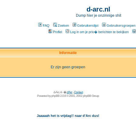
d-arc.nl
Dump hier je onzinnige shit
FAQ
Zoeken
Gebruikerslijst
Gebruikersgroepen
Profiel
Log in om je priv� berichten te bekijken
Informatie
Er zijn geen groepen
d-Arc.nl - �
d'Arc
-
Contact
Powered by
phpBB
2.0.6 © 2001, 2002 phpBB Group
Jaaaaah het is vrijdag!! naar d'Arc dus!