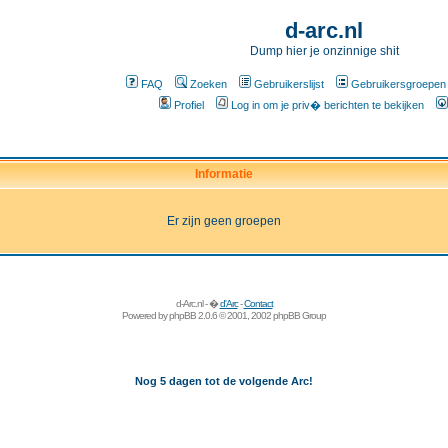
d-arc.nl
Dump hier je onzinnige shit
FAQ
Zoeken
Gebruikerslijst
Gebruikersgroepen
Profiel
Log in om je priv� berichten te bekijken
Informatie
Er zijn geen groepen
d-Arc.nl - �
d'Arc
-
Contact
Powered by
phpBB
2.0.6 © 2001, 2002 phpBB Group
Nog 5 dagen tot de volgende Arc!