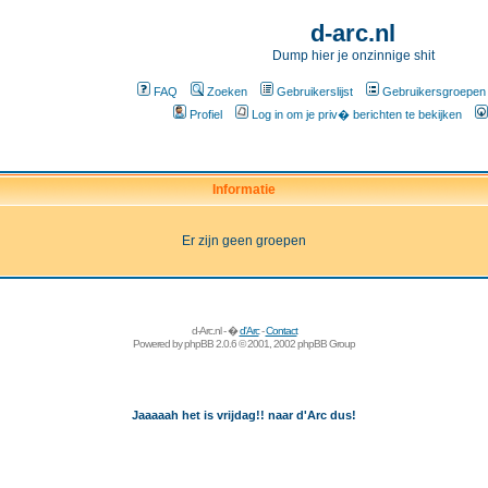
d-arc.nl
Dump hier je onzinnige shit
FAQ
Zoeken
Gebruikerslijst
Gebruikersgroepen
Profiel
Log in om je priv� berichten te bekijken
Informatie
Er zijn geen groepen
d-Arc.nl - �
d'Arc
-
Contact
Powered by
phpBB
2.0.6 © 2001, 2002 phpBB Group
Jaaaaah het is vrijdag!! naar d'Arc dus!