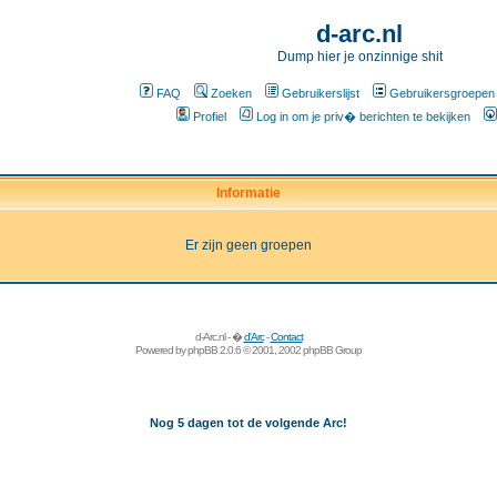
d-arc.nl
Dump hier je onzinnige shit
FAQ
Zoeken
Gebruikerslijst
Gebruikersgroepen
Profiel
Log in om je priv� berichten te bekijken
Informatie
Er zijn geen groepen
d-Arc.nl - �
d'Arc
-
Contact
Powered by
phpBB
2.0.6 © 2001, 2002 phpBB Group
Nog 5 dagen tot de volgende Arc!