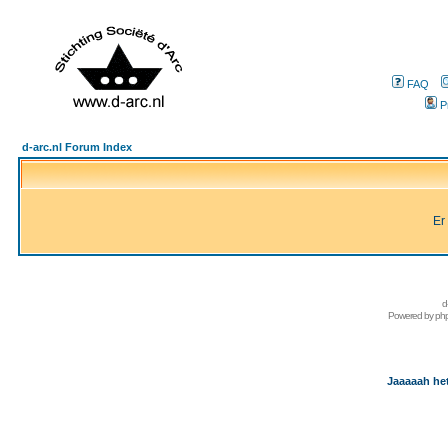
FAQ
P
d-arc.nl Forum Index
Er
d
Powered by
ph
Jaaaaah het