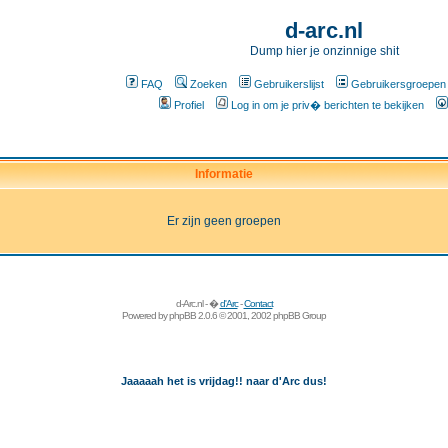
d-arc.nl
Dump hier je onzinnige shit
FAQ
Zoeken
Gebruikerslijst
Gebruikersgroepen
Profiel
Log in om je priv� berichten te bekijken
Informatie
Er zijn geen groepen
d-Arc.nl - �
d'Arc
-
Contact
Powered by
phpBB
2.0.6 © 2001, 2002 phpBB Group
Jaaaaah het is vrijdag!! naar d'Arc dus!