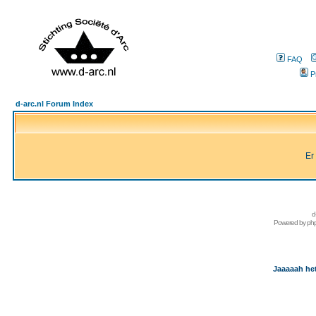
FAQ
P
d-arc.nl Forum Index
Er
d
Powered by
ph
Jaaaaah het