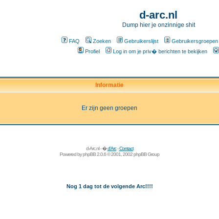
d-arc.nl
Dump hier je onzinnige shit
FAQ
Zoeken
Gebruikerslijst
Gebruikersgroepen
Profiel
Log in om je priv� berichten te bekijken
Informatie
Er zijn geen groepen
d-Arc.nl - �
d'Arc
-
Contact
Powered by
phpBB
2.0.6 © 2001, 2002 phpBB Group
Nog 1 dag tot de volgende Arc!!!!