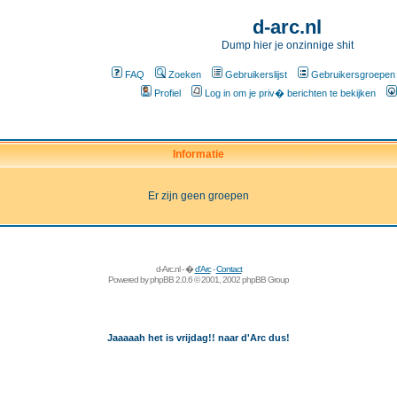
d-arc.nl
Dump hier je onzinnige shit
FAQ
Zoeken
Gebruikerslijst
Gebruikersgroepen
Profiel
Log in om je priv� berichten te bekijken
Informatie
Er zijn geen groepen
d-Arc.nl - �
d'Arc
-
Contact
Powered by
phpBB
2.0.6 © 2001, 2002 phpBB Group
Jaaaaah het is vrijdag!! naar d'Arc dus!