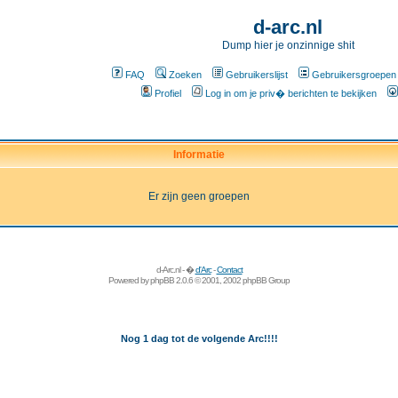
d-arc.nl
Dump hier je onzinnige shit
FAQ
Zoeken
Gebruikerslijst
Gebruikersgroepen
Profiel
Log in om je priv� berichten te bekijken
Informatie
Er zijn geen groepen
d-Arc.nl - �
d'Arc
-
Contact
Powered by
phpBB
2.0.6 © 2001, 2002 phpBB Group
Nog 1 dag tot de volgende Arc!!!!