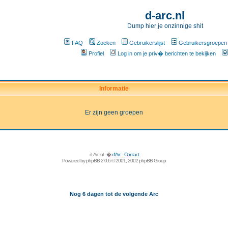
d-arc.nl
Dump hier je onzinnige shit
FAQ
Zoeken
Gebruikerslijst
Gebruikersgroepen
Profiel
Log in om je priv� berichten te bekijken
Informatie
Er zijn geen groepen
d-Arc.nl - �
d'Arc
-
Contact
Powered by
phpBB
2.0.6 © 2001, 2002 phpBB Group
Nog 6 dagen tot de volgende Arc