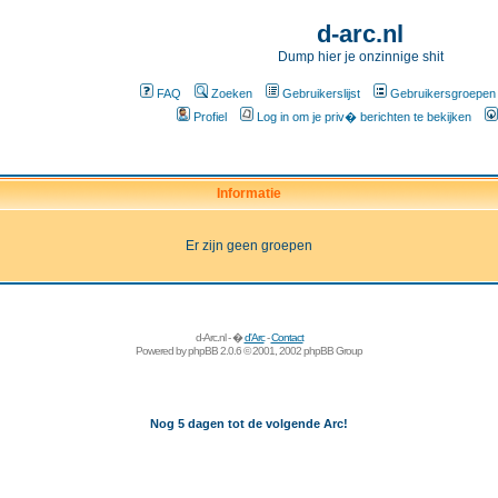
d-arc.nl
Dump hier je onzinnige shit
FAQ
Zoeken
Gebruikerslijst
Gebruikersgroepen
Profiel
Log in om je priv� berichten te bekijken
Informatie
Er zijn geen groepen
d-Arc.nl - �
d'Arc
-
Contact
Powered by
phpBB
2.0.6 © 2001, 2002 phpBB Group
Nog 5 dagen tot de volgende Arc!