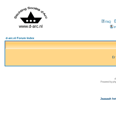
FAQ
P
d-arc.nl Forum Index
Er
d
Powered by
ph
Jaaaaah het