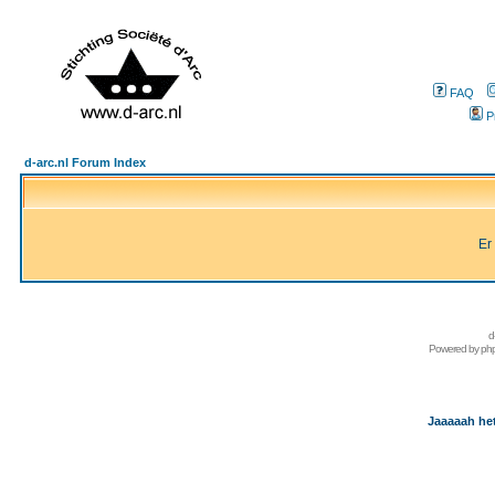
FAQ
P
d-arc.nl Forum Index
Er
d
Powered by
ph
Jaaaaah het