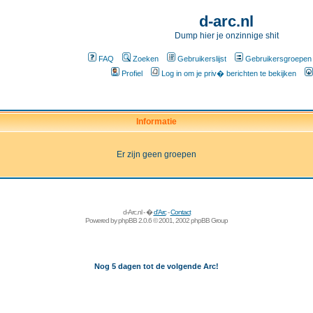
d-arc.nl
Dump hier je onzinnige shit
FAQ
Zoeken
Gebruikerslijst
Gebruikersgroepen
Profiel
Log in om je priv� berichten te bekijken
Informatie
Er zijn geen groepen
d-Arc.nl - �
d'Arc
-
Contact
Powered by
phpBB
2.0.6 © 2001, 2002 phpBB Group
Nog 5 dagen tot de volgende Arc!