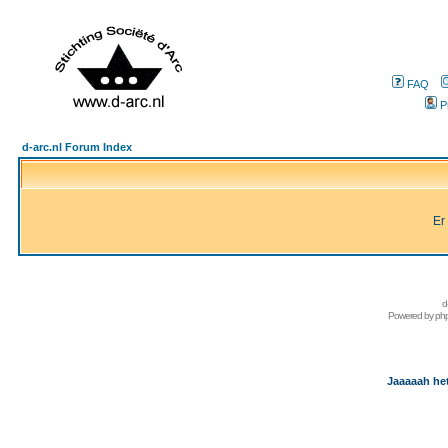
FAQ
P
d-arc.nl Forum Index
Er
d
Powered by
ph
Jaaaaah het