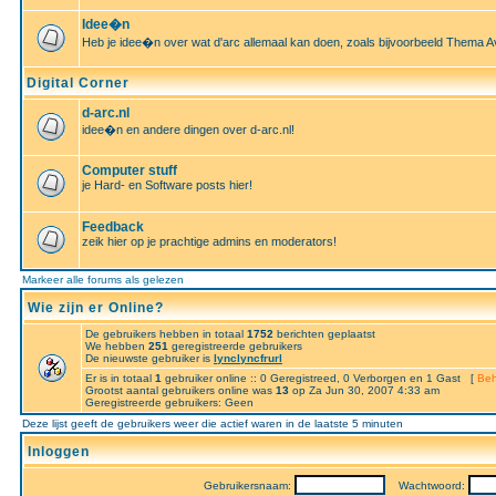
Idee�n
Heb je idee�n over wat d'arc allemaal kan doen, zoals bijvoorbeeld Thema A
Digital Corner
d-arc.nl
idee�n en andere dingen over d-arc.nl!
Computer stuff
je Hard- en Software posts hier!
Feedback
zeik hier op je prachtige admins en moderators!
Markeer alle forums als gelezen
Wie zijn er Online?
De gebruikers hebben in totaal
1752
berichten geplaatst
We hebben
251
geregistreerde gebruikers
De nieuwste gebruiker is
lynclyncfrurl
Er is in totaal
1
gebruiker online :: 0 Geregistreed, 0 Verborgen en 1 Gast [
Beh
Grootst aantal gebruikers online was
13
op Za Jun 30, 2007 4:33 am
Geregistreerde gebruikers: Geen
Deze lijst geeft de gebruikers weer die actief waren in de laatste 5 minuten
Inloggen
Gebruikersnaam:
Wachtwoord: