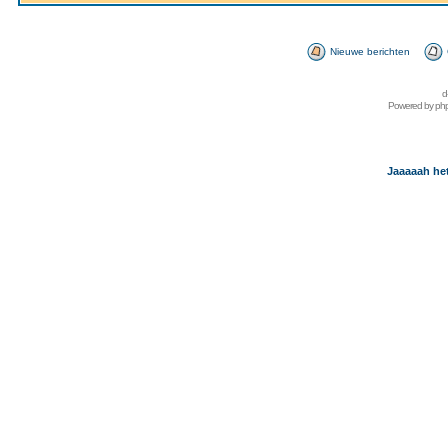
Nieuwe berichten
d
Powered by
ph
Jaaaaah het