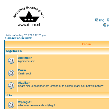
FAQ
P
Het is nu Vr Aug 07, 2026 12:25 pm
d-arc.nl Forum Index
Forum
Algemeen
Algemeen
Algemene shit
Onzin
Onzin zooi
Afzeiken
plaats hier je post neer om iemand af te zeiken, maar hou het wel netjes!!
d'Arc
Vrijdag AS
Alles over aanstaande vrijdag !!