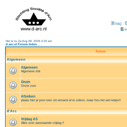
FAQ
P
Het is nu Za Aug 08, 2026 4:20 am
d-arc.nl Forum Index
Forum
Algemeen
Algemeen
Algemene shit
Onzin
Onzin zooi
Afzeiken
plaats hier je post neer om iemand af te zeiken, maar hou het wel netjes!!
d'Arc
Vrijdag AS
Alles over aanstaande vrijdag !!