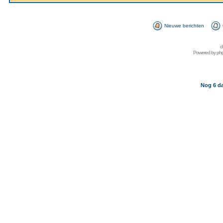
Nieuwe berichten
d
Powered by
ph
Nog 6 da