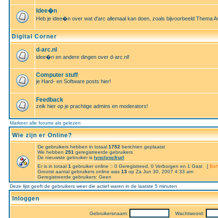
Idee�n
Heb je idee�n over wat d'arc allemaal kan doen, zoals bijvoorbeeld Thema A
Digital Corner
d-arc.nl
idee�n en andere dingen over d-arc.nl!
Computer stuff
je Hard- en Software posts hier!
Feedback
zeik hier op je prachtige admins en moderators!
Markeer alle forums als gelezen
Wie zijn er Online?
De gebruikers hebben in totaal
1752
berichten geplaatst
We hebben
251
geregistreerde gebruikers
De nieuwste gebruiker is
lynclyncfrurl
Er is in totaal
1
gebruiker online :: 0 Geregistreed, 0 Verborgen en 1 Gast [
Beh
Grootst aantal gebruikers online was
13
op Za Jun 30, 2007 4:33 am
Geregistreerde gebruikers: Geen
Deze lijst geeft de gebruikers weer die actief waren in de laatste 5 minuten
Inloggen
Gebruikersnaam:
Wachtwoord: