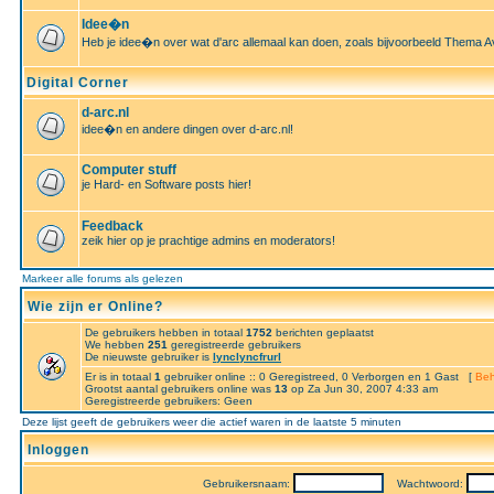
Idee�n
Heb je idee�n over wat d'arc allemaal kan doen, zoals bijvoorbeeld Thema A
Digital Corner
d-arc.nl
idee�n en andere dingen over d-arc.nl!
Computer stuff
je Hard- en Software posts hier!
Feedback
zeik hier op je prachtige admins en moderators!
Markeer alle forums als gelezen
Wie zijn er Online?
De gebruikers hebben in totaal
1752
berichten geplaatst
We hebben
251
geregistreerde gebruikers
De nieuwste gebruiker is
lynclyncfrurl
Er is in totaal
1
gebruiker online :: 0 Geregistreed, 0 Verborgen en 1 Gast [
Beh
Grootst aantal gebruikers online was
13
op Za Jun 30, 2007 4:33 am
Geregistreerde gebruikers: Geen
Deze lijst geeft de gebruikers weer die actief waren in de laatste 5 minuten
Inloggen
Gebruikersnaam:
Wachtwoord: