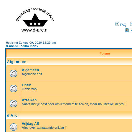
FAQ
P
Het is nu Zo Aug 09, 2026 12:25 am
d-arc.nl Forum Index
Forum
Algemeen
Algemeen
Algemene shit
Onzin
Onzin zooi
Afzeiken
plaats hier je post neer om iemand af te zeiken, maar hou het wel netjes!!
d'Arc
Vrijdag AS
Alles over aanstaande vrijdag !!