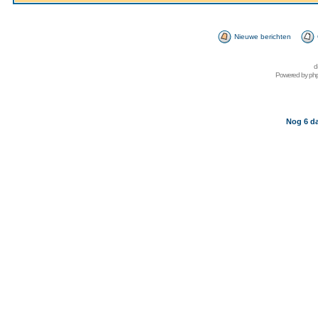
Nieuwe berichten
d
Powered by
ph
Nog 6 da