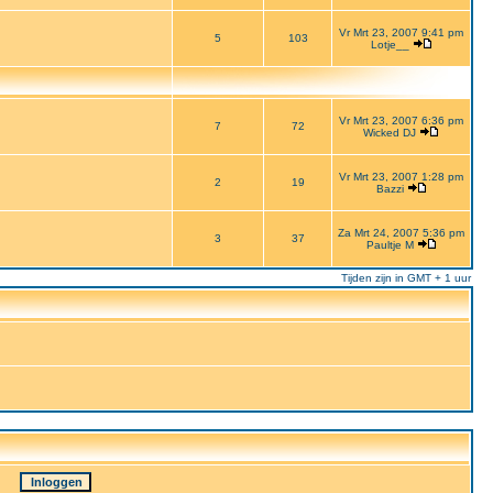
Vr Mrt 23, 2007 9:41 pm
5
103
Lotje__
Vr Mrt 23, 2007 6:36 pm
7
72
Wicked DJ
Vr Mrt 23, 2007 1:28 pm
2
19
Bazzi
Za Mrt 24, 2007 5:36 pm
3
37
Paultje M
Tijden zijn in GMT + 1 uur