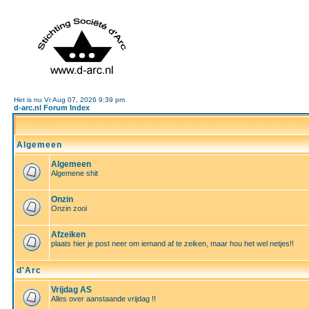
Het is nu Vr Aug 07, 2026 9:39 pm
d-arc.nl Forum Index
Algemeen
Algemeen
Algemene shit
Onzin
Onzin zooi
Afzeiken
plaats hier je post neer om iemand af te zeiken, maar hou het wel netjes!!
d'Arc
Vrijdag AS
Alles over aanstaande vrijdag !!