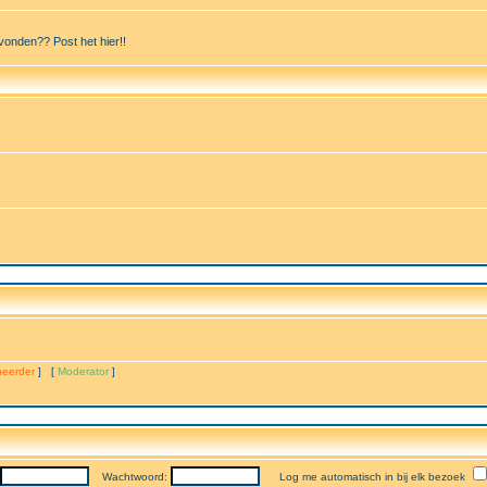
vonden?? Post het hier!!
eerder
] [
Moderator
]
Wachtwoord:
Log me automatisch in bij elk bezoek