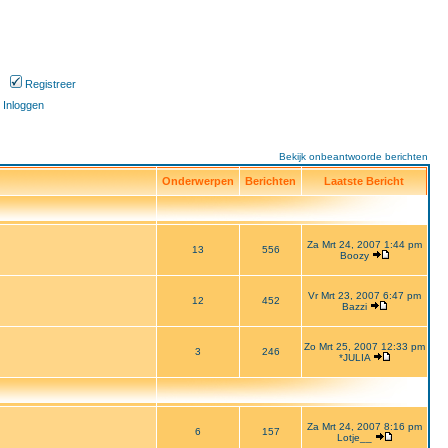
Registreer
Inloggen
Bekijk onbeantwoorde berichten
Onderwerpen
Berichten
Laatste Bericht
Za Mrt 24, 2007 1:44 pm
13
556
Boozy
Vr Mrt 23, 2007 6:47 pm
12
452
Bazzi
Zo Mrt 25, 2007 12:33 pm
3
246
*JULIA
Za Mrt 24, 2007 8:16 pm
6
157
Lotje__