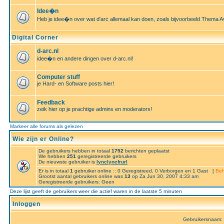
Idee�n
Heb je idee�n over wat d'arc allemaal kan doen, zoals bijvoorbeeld Thema A
Digital Corner
d-arc.nl
idee�n en andere dingen over d-arc.nl!
Computer stuff
je Hard- en Software posts hier!
Feedback
zeik hier op je prachtige admins en moderators!
Markeer alle forums als gelezen
Wie zijn er Online?
De gebruikers hebben in totaal
1752
berichten geplaatst
We hebben
251
geregistreerde gebruikers
De nieuwste gebruiker is
lynclyncfrurl
Er is in totaal
1
gebruiker online :: 0 Geregistreed, 0 Verborgen en 1 Gast [
Beh
Grootst aantal gebruikers online was
13
op Za Jun 30, 2007 4:33 am
Geregistreerde gebruikers: Geen
Deze lijst geeft de gebruikers weer die actief waren in de laatste 5 minuten
Inloggen
Gebruikersnaam: