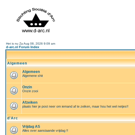
Het is nu Za Aug 08, 2026 9:09 am
d-arc.nl Forum Index
Algemeen
Algemeen
Algemene shit
Onzin
Onzin zooi
Afzeiken
plaats hier je post neer om iemand af te zeiken, maar hou het wel netjes!!
d'Arc
Vrijdag AS
Alles over aanstaande vrijdag !!