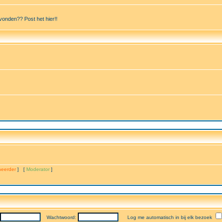
vonden?? Post het hier!!
eerder
] [
Moderator
]
Wachtwoord:
Log me automatisch in bij elk bezoek