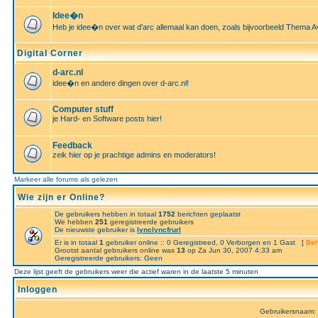
Idee�n
Heb je idee�n over wat d'arc allemaal kan doen, zoals bijvoorbeeld Thema A
Digital Corner
d-arc.nl
idee�n en andere dingen over d-arc.nl!
Computer stuff
je Hard- en Software posts hier!
Feedback
zeik hier op je prachtige admins en moderators!
Markeer alle forums als gelezen
Wie zijn er Online?
De gebruikers hebben in totaal
1752
berichten geplaatst
We hebben
251
geregistreerde gebruikers
De nieuwste gebruiker is
lynclyncfrurl
Er is in totaal
1
gebruiker online :: 0 Geregistreed, 0 Verborgen en 1 Gast [
Beh
Grootst aantal gebruikers online was
13
op Za Jun 30, 2007 4:33 am
Geregistreerde gebruikers: Geen
Deze lijst geeft de gebruikers weer die actief waren in de laatste 5 minuten
Inloggen
Gebruikersnaam: