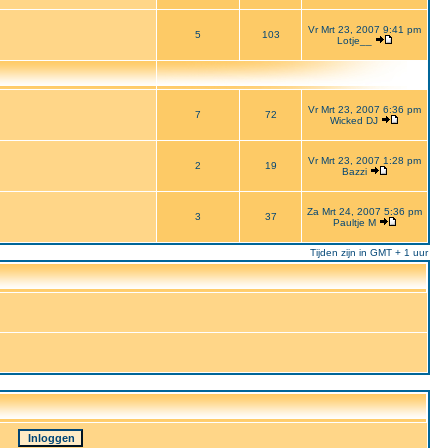
Vr Mrt 23, 2007 9:41 pm
5
103
Lotje__
Vr Mrt 23, 2007 6:36 pm
7
72
Wicked DJ
Vr Mrt 23, 2007 1:28 pm
2
19
Bazzi
Za Mrt 24, 2007 5:36 pm
3
37
Paultje M
Tijden zijn in GMT + 1 uur