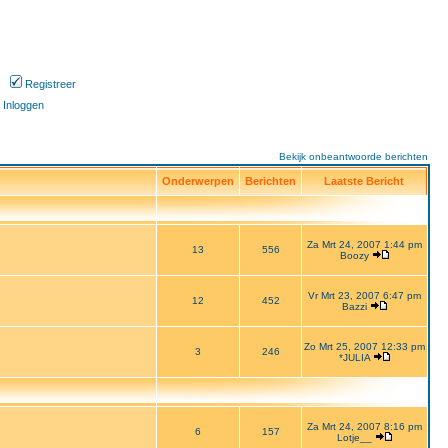
Registreer
Inloggen
Bekijk onbeantwoorde berichten
Onderwerpen
Berichten
Laatste Bericht
Za Mrt 24, 2007 1:44 pm
13
556
Boozy
Vr Mrt 23, 2007 6:47 pm
12
452
Bazzi
Zo Mrt 25, 2007 12:33 pm
3
246
*JULIA
Za Mrt 24, 2007 8:16 pm
6
157
Lotje__