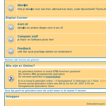
Idee�n
Heb je idee�n over wat d'arc allemaal kan doen, zoals bijvoorbeeld Thema A
Digital Corner
d-arc.nl
idee�n en andere dingen over d-arc.nl!
Computer stuff
je Hard- en Software posts hier!
Feedback
zeik hier op je prachtige admins en moderators!
Markeer alle forums als gelezen
Wie zijn er Online?
De gebruikers hebben in totaal
1752
berichten geplaatst
We hebben
251
geregistreerde gebruikers
De nieuwste gebruiker is
lynclyncfrurl
Er is in totaal
1
gebruiker online :: 0 Geregistreed, 0 Verborgen en 1 Gast [
Beh
Grootst aantal gebruikers online was
13
op Za Jun 30, 2007 4:33 am
Geregistreerde gebruikers: Geen
Deze lijst geeft de gebruikers weer die actief waren in de laatste 5 minuten
Inloggen
Gebruikersnaam: