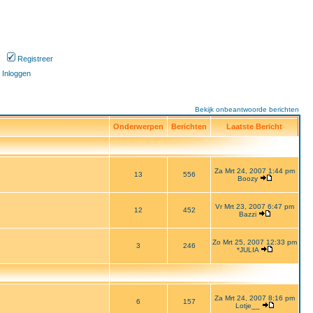
Registreer
Inloggen
Bekijk onbeantwoorde berichten
Onderwerpen
Berichten
Laatste Bericht
Za Mrt 24, 2007 1:44 pm
13
556
Boozy
Vr Mrt 23, 2007 6:47 pm
12
452
Bazzi
Zo Mrt 25, 2007 12:33 pm
3
246
*JULIA
Za Mrt 24, 2007 8:16 pm
6
157
Lotje__