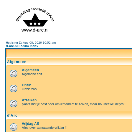
Het is nu Za Aug 08, 2026 10:52 am
d-arc.nl Forum Index
Algemeen
Algemeen
Algemene shit
Onzin
Onzin zooi
Afzeiken
plaats hier je post neer om iemand af te zeiken, maar hou het wel netjes!!
d'Arc
Vrijdag AS
Alles over aanstaande vrijdag !!