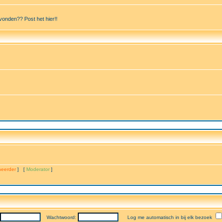
vonden?? Post het hier!!
eerder
] [
Moderator
]
Wachtwoord:
Log me automatisch in bij elk bezoek