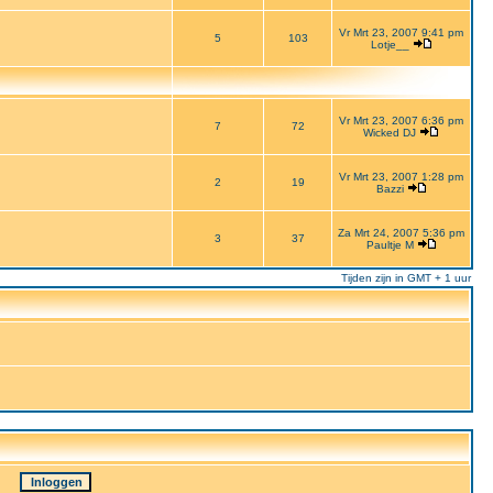
Vr Mrt 23, 2007 9:41 pm
5
103
Lotje__
Vr Mrt 23, 2007 6:36 pm
7
72
Wicked DJ
Vr Mrt 23, 2007 1:28 pm
2
19
Bazzi
Za Mrt 24, 2007 5:36 pm
3
37
Paultje M
Tijden zijn in GMT + 1 uur