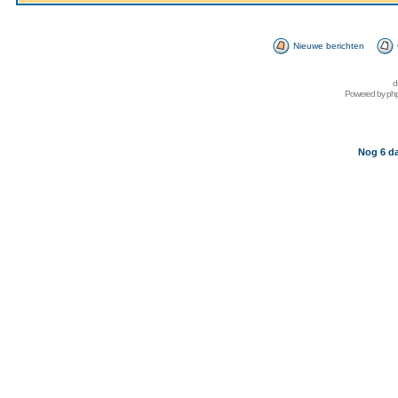
Nieuwe berichten
d
Powered by
ph
Nog 6 da