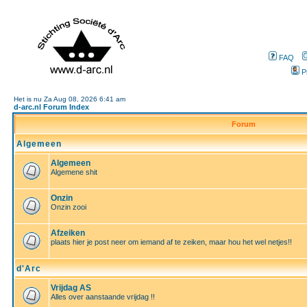
FAQ
P
Het is nu Za Aug 08, 2026 6:41 am
d-arc.nl Forum Index
Forum
Algemeen
Algemeen
Algemene shit
Onzin
Onzin zooi
Afzeiken
plaats hier je post neer om iemand af te zeiken, maar hou het wel netjes!!
d'Arc
Vrijdag AS
Alles over aanstaande vrijdag !!