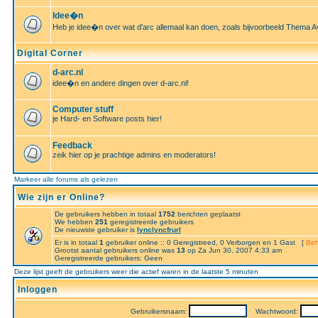
Idee�n
Heb je idee�n over wat d'arc allemaal kan doen, zoals bijvoorbeeld Thema A
Digital Corner
d-arc.nl
idee�n en andere dingen over d-arc.nl!
Computer stuff
je Hard- en Software posts hier!
Feedback
zeik hier op je prachtige admins en moderators!
Markeer alle forums als gelezen
Wie zijn er Online?
De gebruikers hebben in totaal
1752
berichten geplaatst
We hebben
251
geregistreerde gebruikers
De nieuwste gebruiker is
lynclyncfrurl
Er is in totaal
1
gebruiker online :: 0 Geregistreed, 0 Verborgen en 1 Gast [
Beh
Grootst aantal gebruikers online was
13
op Za Jun 30, 2007 4:33 am
Geregistreerde gebruikers: Geen
Deze lijst geeft de gebruikers weer die actief waren in de laatste 5 minuten
Inloggen
Gebruikersnaam:
Wachtwoord: