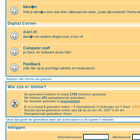
Idee�n
Heb je idee�n over wat d'arc allemaal kan doen, zoals bijvoorbeeld Thema A
Digital Corner
d-arc.nl
idee�n en andere dingen over d-arc.nl!
Computer stuff
je Hard- en Software posts hier!
Feedback
zeik hier op je prachtige admins en moderators!
Markeer alle forums als gelezen
Wie zijn er Online?
De gebruikers hebben in totaal
1752
berichten geplaatst
We hebben
251
geregistreerde gebruikers
De nieuwste gebruiker is
lynclyncfrurl
Er is in totaal
1
gebruiker online :: 0 Geregistreed, 0 Verborgen en 1 Gast [
Beh
Grootst aantal gebruikers online was
13
op Za Jun 30, 2007 4:33 am
Geregistreerde gebruikers: Geen
Deze lijst geeft de gebruikers weer die actief waren in de laatste 5 minuten
Inloggen
Gebruikersnaam:
Wachtwoord: