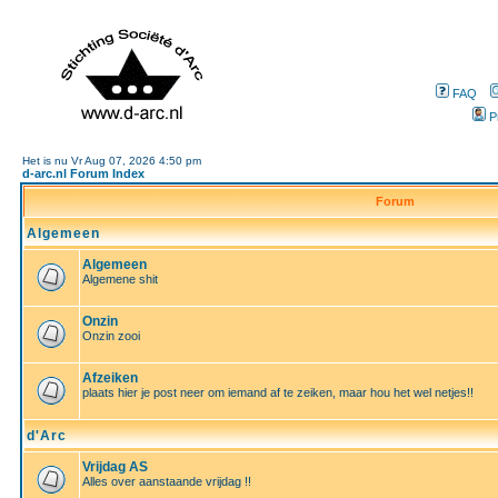
FAQ
P
Het is nu Vr Aug 07, 2026 4:50 pm
d-arc.nl Forum Index
Forum
Algemeen
Algemeen
Algemene shit
Onzin
Onzin zooi
Afzeiken
plaats hier je post neer om iemand af te zeiken, maar hou het wel netjes!!
d'Arc
Vrijdag AS
Alles over aanstaande vrijdag !!