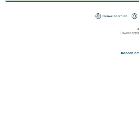
Nieuwe berichten
d
Powered by
ph
Jaaaaah het