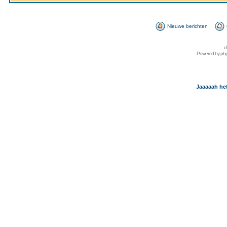
Nieuwe berichten
d
Powered by
ph
Jaaaaah het