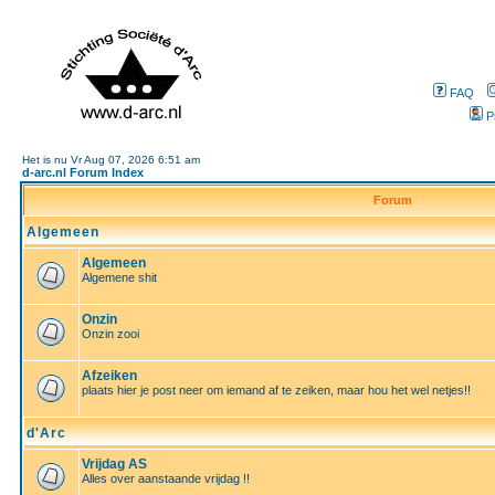
FAQ
P
Het is nu Vr Aug 07, 2026 6:51 am
d-arc.nl Forum Index
Forum
Algemeen
Algemeen
Algemene shit
Onzin
Onzin zooi
Afzeiken
plaats hier je post neer om iemand af te zeiken, maar hou het wel netjes!!
d'Arc
Vrijdag AS
Alles over aanstaande vrijdag !!