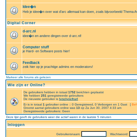
Idee�n
Heb je idee�n over wat d'arc allemaal kan doen, zoals bijvoorbeeld Thema A
Digital Corner
d-arc.nl
idee�n en andere dingen over d-arc.nl!
Computer stuff
je Hard- en Software posts hier!
Feedback
zeik hier op je prachtige admins en moderators!
Markeer alle forums als gelezen
Wie zijn er Online?
De gebruikers hebben in totaal
1752
berichten geplaatst
We hebben
251
geregistreerde gebruikers
De nieuwste gebruiker is
lynclyncfrurl
Er is in totaal
1
gebruiker online :: 0 Geregistreed, 0 Verborgen en 1 Gast [
Beh
Grootst aantal gebruikers online was
13
op Za Jun 30, 2007 4:33 am
Geregistreerde gebruikers: Geen
Deze lijst geeft de gebruikers weer die actief waren in de laatste 5 minuten
Inloggen
Gebruikersnaam:
Wachtwoord: