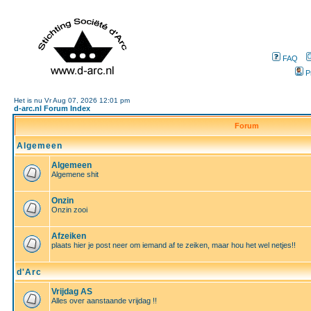
FAQ
P
Het is nu Vr Aug 07, 2026 12:01 pm
d-arc.nl Forum Index
Forum
Algemeen
Algemeen
Algemene shit
Onzin
Onzin zooi
Afzeiken
plaats hier je post neer om iemand af te zeiken, maar hou het wel netjes!!
d'Arc
Vrijdag AS
Alles over aanstaande vrijdag !!