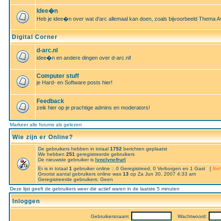
Idee�n
Heb je idee�n over wat d'arc allemaal kan doen, zoals bijvoorbeeld Thema A
Digital Corner
d-arc.nl
idee�n en andere dingen over d-arc.nl!
Computer stuff
je Hard- en Software posts hier!
Feedback
zeik hier op je prachtige admins en moderators!
Markeer alle forums als gelezen
Wie zijn er Online?
De gebruikers hebben in totaal
1752
berichten geplaatst
We hebben
251
geregistreerde gebruikers
De nieuwste gebruiker is
lynclyncfrurl
Er is in totaal
1
gebruiker online :: 0 Geregistreed, 0 Verborgen en 1 Gast [
Beh
Grootst aantal gebruikers online was
13
op Za Jun 30, 2007 4:33 am
Geregistreerde gebruikers: Geen
Deze lijst geeft de gebruikers weer die actief waren in de laatste 5 minuten
Inloggen
Gebruikersnaam:
Wachtwoord: