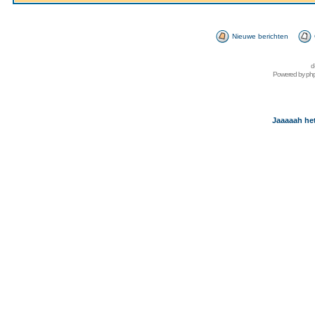
Nieuwe berichten
d
Powered by
ph
Jaaaaah het