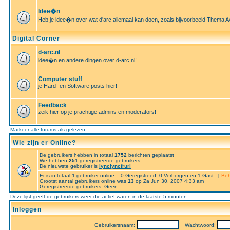
Idee�n
Heb je idee�n over wat d'arc allemaal kan doen, zoals bijvoorbeeld Thema A
Digital Corner
d-arc.nl
idee�n en andere dingen over d-arc.nl!
Computer stuff
je Hard- en Software posts hier!
Feedback
zeik hier op je prachtige admins en moderators!
Markeer alle forums als gelezen
Wie zijn er Online?
De gebruikers hebben in totaal
1752
berichten geplaatst
We hebben
251
geregistreerde gebruikers
De nieuwste gebruiker is
lynclyncfrurl
Er is in totaal
1
gebruiker online :: 0 Geregistreed, 0 Verborgen en 1 Gast [
Beh
Grootst aantal gebruikers online was
13
op Za Jun 30, 2007 4:33 am
Geregistreerde gebruikers: Geen
Deze lijst geeft de gebruikers weer die actief waren in de laatste 5 minuten
Inloggen
Gebruikersnaam:
Wachtwoord: