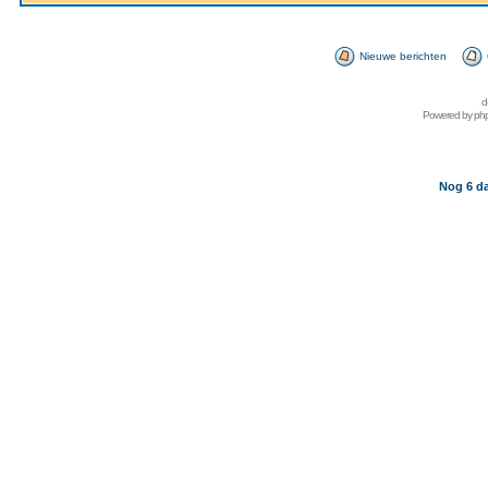
Nieuwe berichten
d
Powered by
ph
Nog 6 da