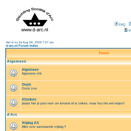
FAQ
P
Het is nu Za Aug 08, 2026 7:07 am
d-arc.nl Forum Index
Forum
Algemeen
Algemeen
Algemene shit
Onzin
Onzin zooi
Afzeiken
plaats hier je post neer om iemand af te zeiken, maar hou het wel netjes!!
d'Arc
Vrijdag AS
Alles over aanstaande vrijdag !!