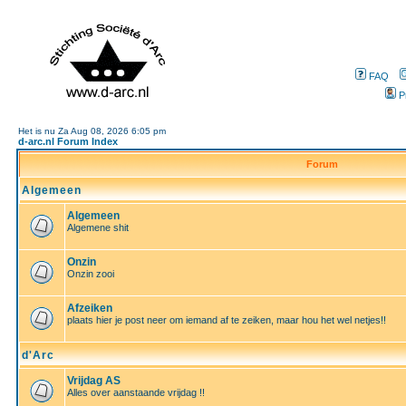
FAQ
P
Het is nu Za Aug 08, 2026 6:05 pm
d-arc.nl Forum Index
Forum
Algemeen
Algemeen
Algemene shit
Onzin
Onzin zooi
Afzeiken
plaats hier je post neer om iemand af te zeiken, maar hou het wel netjes!!
d'Arc
Vrijdag AS
Alles over aanstaande vrijdag !!