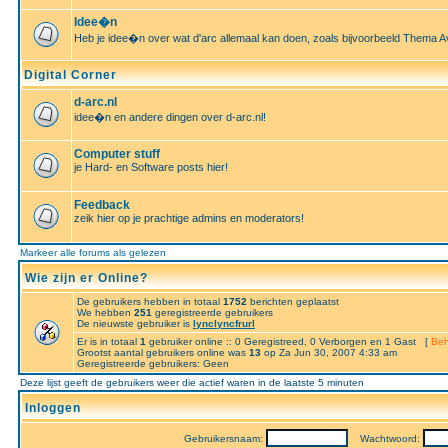
Idee�n
Heb je idee�n over wat d'arc allemaal kan doen, zoals bijvoorbeeld Thema A
Digital Corner
d-arc.nl
idee�n en andere dingen over d-arc.nl!
Computer stuff
je Hard- en Software posts hier!
Feedback
zeik hier op je prachtige admins en moderators!
Markeer alle forums als gelezen
Wie zijn er Online?
De gebruikers hebben in totaal
1752
berichten geplaatst
We hebben
251
geregistreerde gebruikers
De nieuwste gebruiker is
lynclyncfrurl
Er is in totaal
1
gebruiker online :: 0 Geregistreed, 0 Verborgen en 1 Gast [
Beh
Grootst aantal gebruikers online was
13
op Za Jun 30, 2007 4:33 am
Geregistreerde gebruikers: Geen
Deze lijst geeft de gebruikers weer die actief waren in de laatste 5 minuten
Inloggen
Gebruikersnaam:
Wachtwoord: