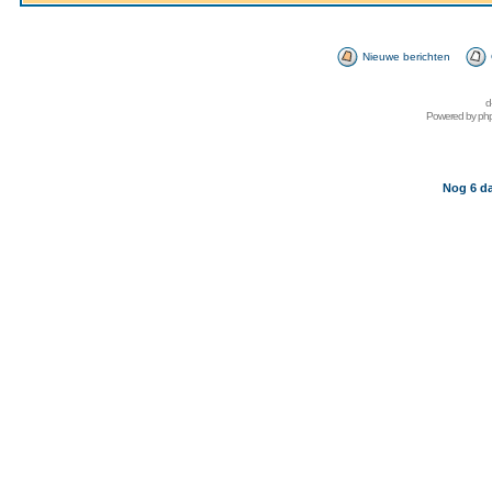
Nieuwe berichten
d
Powered by
ph
Nog 6 da