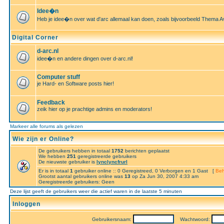
Idee�n
Heb je idee�n over wat d'arc allemaal kan doen, zoals bijvoorbeeld Thema A
Digital Corner
d-arc.nl
idee�n en andere dingen over d-arc.nl!
Computer stuff
je Hard- en Software posts hier!
Feedback
zeik hier op je prachtige admins en moderators!
Markeer alle forums als gelezen
Wie zijn er Online?
De gebruikers hebben in totaal
1752
berichten geplaatst
We hebben
251
geregistreerde gebruikers
De nieuwste gebruiker is
lynclyncfrurl
Er is in totaal
1
gebruiker online :: 0 Geregistreed, 0 Verborgen en 1 Gast [
Beh
Grootst aantal gebruikers online was
13
op Za Jun 30, 2007 4:33 am
Geregistreerde gebruikers: Geen
Deze lijst geeft de gebruikers weer die actief waren in de laatste 5 minuten
Inloggen
Gebruikersnaam:
Wachtwoord: