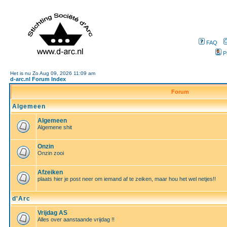
FAQ
P
Het is nu Zo Aug 09, 2026 11:09 am
d-arc.nl Forum Index
Forum
Algemeen
Algemeen
Algemene shit
Onzin
Onzin zooi
Afzeiken
plaats hier je post neer om iemand af te zeiken, maar hou het wel netjes!!
d'Arc
Vrijdag AS
Alles over aanstaande vrijdag !!