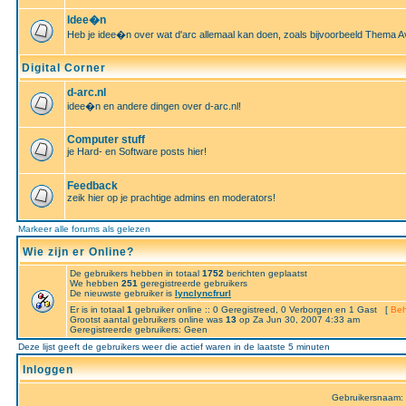
Idee�n
Heb je idee�n over wat d'arc allemaal kan doen, zoals bijvoorbeeld Thema A
Digital Corner
d-arc.nl
idee�n en andere dingen over d-arc.nl!
Computer stuff
je Hard- en Software posts hier!
Feedback
zeik hier op je prachtige admins en moderators!
Markeer alle forums als gelezen
Wie zijn er Online?
De gebruikers hebben in totaal
1752
berichten geplaatst
We hebben
251
geregistreerde gebruikers
De nieuwste gebruiker is
lynclyncfrurl
Er is in totaal
1
gebruiker online :: 0 Geregistreed, 0 Verborgen en 1 Gast [
Beh
Grootst aantal gebruikers online was
13
op Za Jun 30, 2007 4:33 am
Geregistreerde gebruikers: Geen
Deze lijst geeft de gebruikers weer die actief waren in de laatste 5 minuten
Inloggen
Gebruikersnaam: