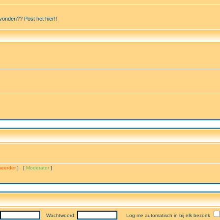
vonden?? Post het hier!!
eerder
] [
Moderator
]
Wachtwoord:
Log me automatisch in bij elk bezoek