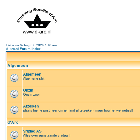
Het is nu Vr Aug 07, 2026 4:10 am
d-arc.nl Forum Index
Algemeen
Algemeen
Algemene shit
Onzin
Onzin zooi
Afzeiken
plaats hier je post neer om iemand af te zeiken, maar hou het wel netjes!!
d'Arc
Vrijdag AS
Alles over aanstaande vrijdag !!