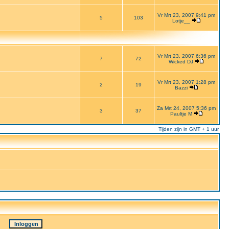
Vr Mrt 23, 2007 9:41 pm
5
103
Lotje__
Vr Mrt 23, 2007 6:36 pm
7
72
Wicked DJ
Vr Mrt 23, 2007 1:28 pm
2
19
Bazzi
Za Mrt 24, 2007 5:36 pm
3
37
Paultje M
Tijden zijn in GMT + 1 uur