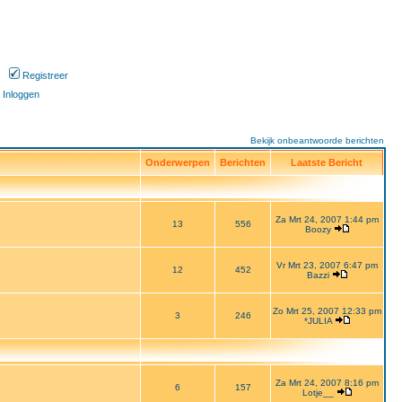
Registreer
Inloggen
Bekijk onbeantwoorde berichten
Onderwerpen
Berichten
Laatste Bericht
Za Mrt 24, 2007 1:44 pm
13
556
Boozy
Vr Mrt 23, 2007 6:47 pm
12
452
Bazzi
Zo Mrt 25, 2007 12:33 pm
3
246
*JULIA
Za Mrt 24, 2007 8:16 pm
6
157
Lotje__