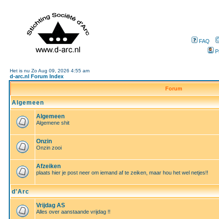
FAQ
P
Het is nu Zo Aug 09, 2026 4:55 am
d-arc.nl Forum Index
Forum
Algemeen
Algemeen
Algemene shit
Onzin
Onzin zooi
Afzeiken
plaats hier je post neer om iemand af te zeiken, maar hou het wel netjes!!
d'Arc
Vrijdag AS
Alles over aanstaande vrijdag !!