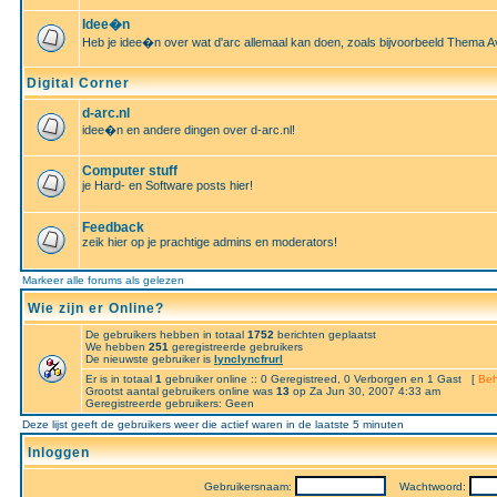
Idee�n
Heb je idee�n over wat d'arc allemaal kan doen, zoals bijvoorbeeld Thema A
Digital Corner
d-arc.nl
idee�n en andere dingen over d-arc.nl!
Computer stuff
je Hard- en Software posts hier!
Feedback
zeik hier op je prachtige admins en moderators!
Markeer alle forums als gelezen
Wie zijn er Online?
De gebruikers hebben in totaal
1752
berichten geplaatst
We hebben
251
geregistreerde gebruikers
De nieuwste gebruiker is
lynclyncfrurl
Er is in totaal
1
gebruiker online :: 0 Geregistreed, 0 Verborgen en 1 Gast [
Beh
Grootst aantal gebruikers online was
13
op Za Jun 30, 2007 4:33 am
Geregistreerde gebruikers: Geen
Deze lijst geeft de gebruikers weer die actief waren in de laatste 5 minuten
Inloggen
Gebruikersnaam:
Wachtwoord: