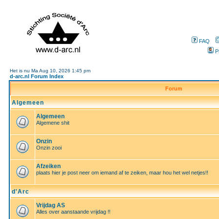
FAQ
P
Het is nu Ma Aug 10, 2026 1:45 pm
d-arc.nl Forum Index
Forum
Algemeen
Algemeen
Algemene shit
Onzin
Onzin zooi
Afzeiken
plaats hier je post neer om iemand af te zeiken, maar hou het wel netjes!!
d'Arc
Vrijdag AS
Alles over aanstaande vrijdag !!