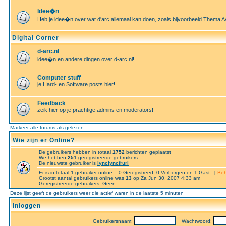
Idee�n
Heb je idee�n over wat d'arc allemaal kan doen, zoals bijvoorbeeld Thema A
Digital Corner
d-arc.nl
idee�n en andere dingen over d-arc.nl!
Computer stuff
je Hard- en Software posts hier!
Feedback
zeik hier op je prachtige admins en moderators!
Markeer alle forums als gelezen
Wie zijn er Online?
De gebruikers hebben in totaal
1752
berichten geplaatst
We hebben
251
geregistreerde gebruikers
De nieuwste gebruiker is
lynclyncfrurl
Er is in totaal
1
gebruiker online :: 0 Geregistreed, 0 Verborgen en 1 Gast [
Beh
Grootst aantal gebruikers online was
13
op Za Jun 30, 2007 4:33 am
Geregistreerde gebruikers: Geen
Deze lijst geeft de gebruikers weer die actief waren in de laatste 5 minuten
Inloggen
Gebruikersnaam:
Wachtwoord: