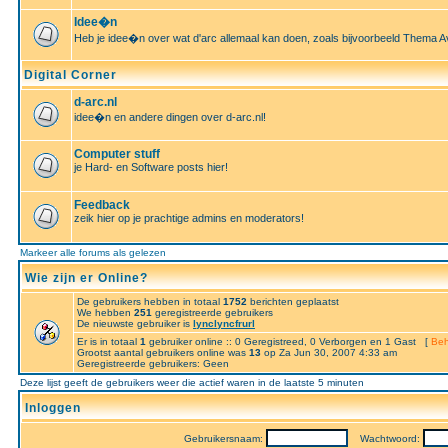
Idee�n
Heb je idee�n over wat d'arc allemaal kan doen, zoals bijvoorbeeld Thema A
Digital Corner
d-arc.nl
idee�n en andere dingen over d-arc.nl!
Computer stuff
je Hard- en Software posts hier!
Feedback
zeik hier op je prachtige admins en moderators!
Markeer alle forums als gelezen
Wie zijn er Online?
De gebruikers hebben in totaal
1752
berichten geplaatst
We hebben
251
geregistreerde gebruikers
De nieuwste gebruiker is
lynclyncfrurl
Er is in totaal
1
gebruiker online :: 0 Geregistreed, 0 Verborgen en 1 Gast [
Beh
Grootst aantal gebruikers online was
13
op Za Jun 30, 2007 4:33 am
Geregistreerde gebruikers: Geen
Deze lijst geeft de gebruikers weer die actief waren in de laatste 5 minuten
Inloggen
Gebruikersnaam:
Wachtwoord: