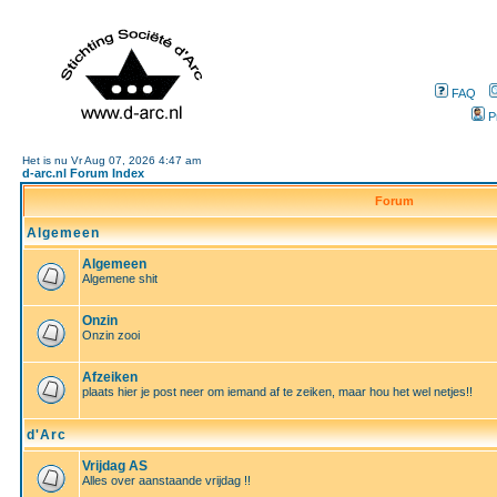
FAQ
P
Het is nu Vr Aug 07, 2026 4:47 am
d-arc.nl Forum Index
Forum
Algemeen
Algemeen
Algemene shit
Onzin
Onzin zooi
Afzeiken
plaats hier je post neer om iemand af te zeiken, maar hou het wel netjes!!
d'Arc
Vrijdag AS
Alles over aanstaande vrijdag !!