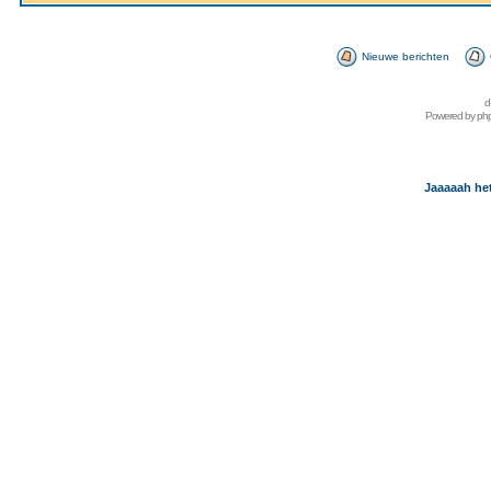
Nieuwe berichten
d
Powered by
ph
Jaaaaah het