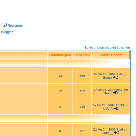
Registreer
Inloggen
Bekijk onbeantwoorde berichten
Onderwerpen
Berichten
Laatste Bericht
Za Mrt 24, 2007 1:44 pm
13
556
Boozy
Vr Mrt 23, 2007 6:47 pm
12
452
Bazzi
Zo Mrt 25, 2007 12:33 pm
3
246
*JULIA
Za Mrt 24, 2007 8:16 pm
6
157
Lotje__