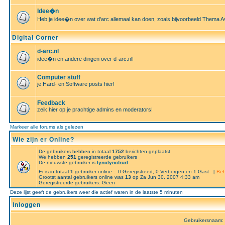
Idee�n
Heb je idee�n over wat d'arc allemaal kan doen, zoals bijvoorbeeld Thema A
Digital Corner
d-arc.nl
idee�n en andere dingen over d-arc.nl!
Computer stuff
je Hard- en Software posts hier!
Feedback
zeik hier op je prachtige admins en moderators!
Markeer alle forums als gelezen
Wie zijn er Online?
De gebruikers hebben in totaal
1752
berichten geplaatst
We hebben
251
geregistreerde gebruikers
De nieuwste gebruiker is
lynclyncfrurl
Er is in totaal
1
gebruiker online :: 0 Geregistreed, 0 Verborgen en 1 Gast [
Beh
Grootst aantal gebruikers online was
13
op Za Jun 30, 2007 4:33 am
Geregistreerde gebruikers: Geen
Deze lijst geeft de gebruikers weer die actief waren in de laatste 5 minuten
Inloggen
Gebruikersnaam: