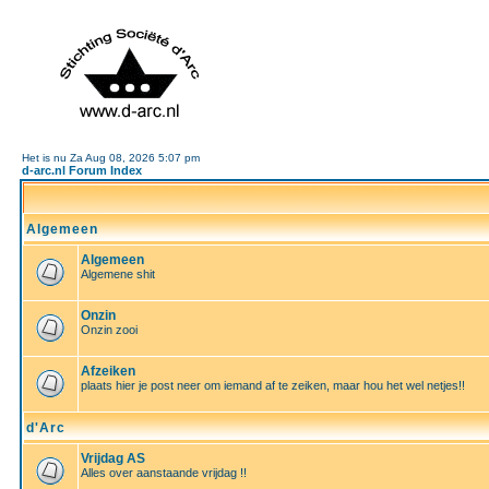
Het is nu Za Aug 08, 2026 5:07 pm
d-arc.nl Forum Index
Algemeen
Algemeen
Algemene shit
Onzin
Onzin zooi
Afzeiken
plaats hier je post neer om iemand af te zeiken, maar hou het wel netjes!!
d'Arc
Vrijdag AS
Alles over aanstaande vrijdag !!