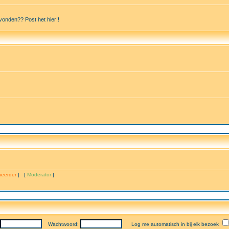
vonden?? Post het hier!!
eerder
] [
Moderator
]
Wachtwoord:
Log me automatisch in bij elk bezoek