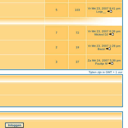
Vr Mrt 23, 2007 9:41 pm
5
103
Lotje__
Vr Mrt 23, 2007 6:36 pm
7
72
Wicked DJ
Vr Mrt 23, 2007 1:28 pm
2
19
Bazzi
Za Mrt 24, 2007 5:36 pm
3
37
Paultje M
Tijden zijn in GMT + 1 uur