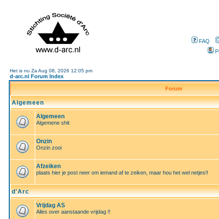
FAQ
P
Het is nu Za Aug 08, 2026 12:05 pm
d-arc.nl Forum Index
Forum
Algemeen
Algemeen
Algemene shit
Onzin
Onzin zooi
Afzeiken
plaats hier je post neer om iemand af te zeiken, maar hou het wel netjes!!
d'Arc
Vrijdag AS
Alles over aanstaande vrijdag !!