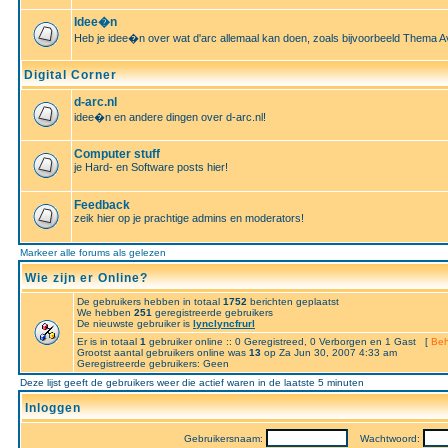
Idee�n
Heb je idee�n over wat d'arc allemaal kan doen, zoals bijvoorbeeld Thema A
Digital Corner
d-arc.nl
idee�n en andere dingen over d-arc.nl!
Computer stuff
je Hard- en Software posts hier!
Feedback
zeik hier op je prachtige admins en moderators!
Markeer alle forums als gelezen
Wie zijn er Online?
De gebruikers hebben in totaal
1752
berichten geplaatst
We hebben
251
geregistreerde gebruikers
De nieuwste gebruiker is
lynclyncfrurl
Er is in totaal
1
gebruiker online :: 0 Geregistreed, 0 Verborgen en 1 Gast [
Beh
Grootst aantal gebruikers online was
13
op Za Jun 30, 2007 4:33 am
Geregistreerde gebruikers: Geen
Deze lijst geeft de gebruikers weer die actief waren in de laatste 5 minuten
Inloggen
Gebruikersnaam:
Wachtwoord: