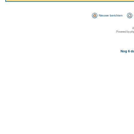
Nieuwe berichten
d
Powered by
ph
Nog 6 da