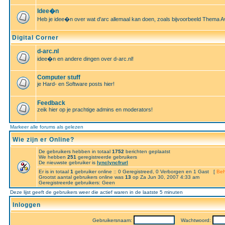
Idee�n
Heb je idee�n over wat d'arc allemaal kan doen, zoals bijvoorbeeld Thema A
Digital Corner
d-arc.nl
idee�n en andere dingen over d-arc.nl!
Computer stuff
je Hard- en Software posts hier!
Feedback
zeik hier op je prachtige admins en moderators!
Markeer alle forums als gelezen
Wie zijn er Online?
De gebruikers hebben in totaal
1752
berichten geplaatst
We hebben
251
geregistreerde gebruikers
De nieuwste gebruiker is
lynclyncfrurl
Er is in totaal
1
gebruiker online :: 0 Geregistreed, 0 Verborgen en 1 Gast [
Beh
Grootst aantal gebruikers online was
13
op Za Jun 30, 2007 4:33 am
Geregistreerde gebruikers: Geen
Deze lijst geeft de gebruikers weer die actief waren in de laatste 5 minuten
Inloggen
Gebruikersnaam:
Wachtwoord: