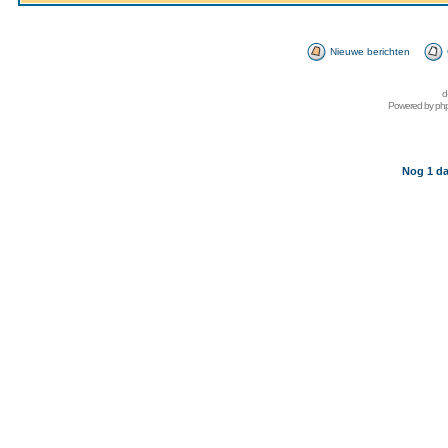
Nieuwe berichten
d
Powered by
ph
Nog 1 da