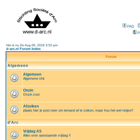
FAQ
P
Het is nu Do Aug 06, 2026 3:52 pm
d-arc.nl Forum Index
Forum
Algemeen
Algemeen
Algemene shit
Onzin
Onzin zooi
Afzeiken
plaats hier je post neer om iemand af te zeiken, maar hou het wel netjes!!
d'Arc
Vrijdag AS
Alles over aanstaande vrijdag !!