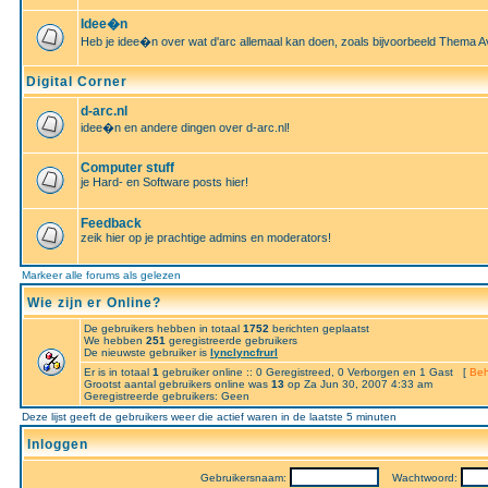
Idee�n
Heb je idee�n over wat d'arc allemaal kan doen, zoals bijvoorbeeld Thema A
Digital Corner
d-arc.nl
idee�n en andere dingen over d-arc.nl!
Computer stuff
je Hard- en Software posts hier!
Feedback
zeik hier op je prachtige admins en moderators!
Markeer alle forums als gelezen
Wie zijn er Online?
De gebruikers hebben in totaal
1752
berichten geplaatst
We hebben
251
geregistreerde gebruikers
De nieuwste gebruiker is
lynclyncfrurl
Er is in totaal
1
gebruiker online :: 0 Geregistreed, 0 Verborgen en 1 Gast [
Beh
Grootst aantal gebruikers online was
13
op Za Jun 30, 2007 4:33 am
Geregistreerde gebruikers: Geen
Deze lijst geeft de gebruikers weer die actief waren in de laatste 5 minuten
Inloggen
Gebruikersnaam:
Wachtwoord: