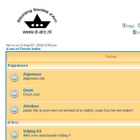
FAQ
P
Het is nu Vr Aug 07, 2026 9:59 pm
d-arc.nl Forum Index
Forum
Algemeen
Algemeen
Algemene shit
Onzin
Onzin zooi
Afzeiken
plaats hier je post neer om iemand af te zeiken, maar hou het wel netjes!!
d'Arc
Vrijdag AS
Alles over aanstaande vrijdag !!