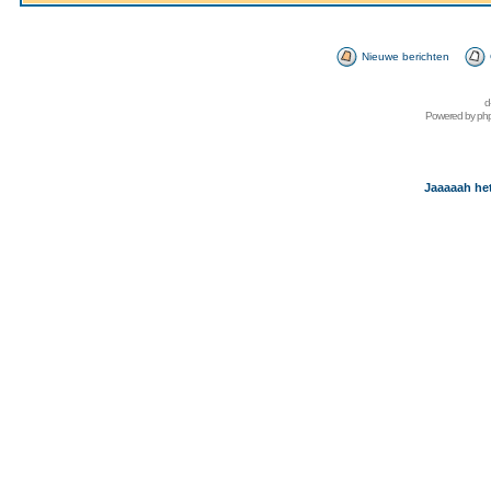
Nieuwe berichten
d
Powered by
ph
Jaaaaah het