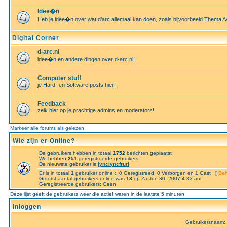
Idee�n
Heb je idee�n over wat d'arc allemaal kan doen, zoals bijvoorbeeld Thema A
Digital Corner
d-arc.nl
idee�n en andere dingen over d-arc.nl!
Computer stuff
je Hard- en Software posts hier!
Feedback
zeik hier op je prachtige admins en moderators!
Markeer alle forums als gelezen
Wie zijn er Online?
De gebruikers hebben in totaal
1752
berichten geplaatst
We hebben
251
geregistreerde gebruikers
De nieuwste gebruiker is
lynclyncfrurl
Er is in totaal
1
gebruiker online :: 0 Geregistreed, 0 Verborgen en 1 Gast [
Beh
Grootst aantal gebruikers online was
13
op Za Jun 30, 2007 4:33 am
Geregistreerde gebruikers: Geen
Deze lijst geeft de gebruikers weer die actief waren in de laatste 5 minuten
Inloggen
Gebruikersnaam: