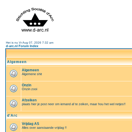
Het is nu Vr Aug 07, 2026 7:32 am
d-arc.nl Forum Index
Algemeen
Algemeen
Algemene shit
Onzin
Onzin zooi
Afzeiken
plaats hier je post neer om iemand af te zeiken, maar hou het wel netjes!!
d'Arc
Vrijdag AS
Alles over aanstaande vrijdag !!