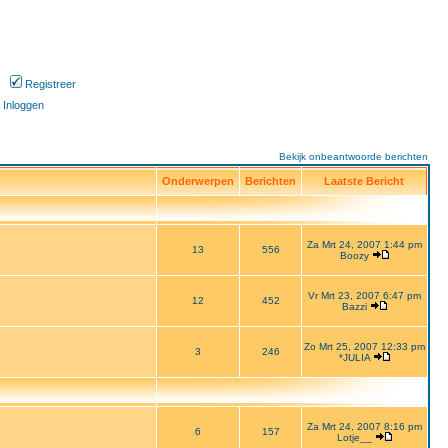
Registreer
Inloggen
Bekijk onbeantwoorde berichten
Onderwerpen
Berichten
Laatste Bericht
Za Mrt 24, 2007 1:44 pm
13
556
Boozy
Vr Mrt 23, 2007 6:47 pm
12
452
Bazzi
Zo Mrt 25, 2007 12:33 pm
3
246
*JULIA
Za Mrt 24, 2007 8:16 pm
6
157
Lotje__