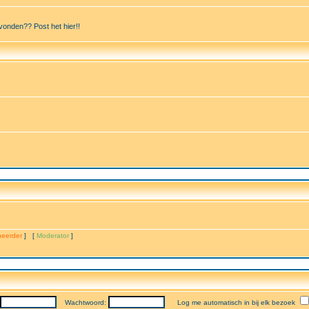
vonden?? Post het hier!!
eerder
] [
Moderator
]
Wachtwoord:
Log me automatisch in bij elk bezoek