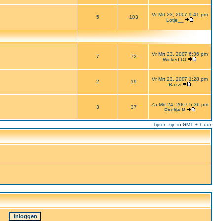
Vr Mrt 23, 2007 9:41 pm
5
103
Lotje__
Vr Mrt 23, 2007 6:36 pm
7
72
Wicked DJ
Vr Mrt 23, 2007 1:28 pm
2
19
Bazzi
Za Mrt 24, 2007 5:36 pm
3
37
Paultje M
Tijden zijn in GMT + 1 uur