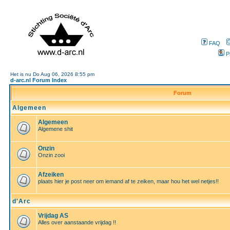
FAQ
P
Het is nu Do Aug 06, 2026 8:55 pm
d-arc.nl Forum Index
Forum
Algemeen
Algemeen
Algemene shit
Onzin
Onzin zooi
Afzeiken
plaats hier je post neer om iemand af te zeiken, maar hou het wel netjes!!
d'Arc
Vrijdag AS
Alles over aanstaande vrijdag !!