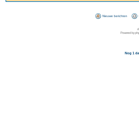
Nieuwe berichten
d
Powered by
ph
Nog 1 da