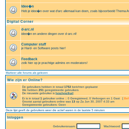
Idee�n
Heb je idee�n over wat d'arc allemaal kan doen, zoals bijvoorbeeld Thema A
Digital Corner
d-arc.nl
idee�n en andere dingen over d-arc.nl!
Computer stuff
je Hard- en Software posts hier!
Feedback
zeik hier op je prachtige admins en moderators!
Markeer alle forums als gelezen
Wie zijn er Online?
De gebruikers hebben in totaal
1752
berichten geplaatst
We hebben
251
geregistreerde gebruikers
De nieuwste gebruiker is
lynclyncfrurl
Er is in totaal
1
gebruiker online :: 0 Geregistreed, 0 Verborgen en 1 Gast [
Beh
Grootst aantal gebruikers online was
13
op Za Jun 30, 2007 4:33 am
Geregistreerde gebruikers: Geen
Deze lijst geeft de gebruikers weer die actief waren in de laatste 5 minuten
Inloggen
Gebruikersnaam:
Wachtwoord: