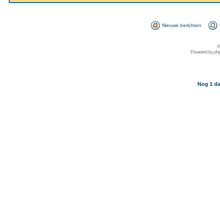
Nieuwe berichten
d
Powered by
ph
Nog 1 da