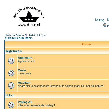
FAQ
P
Het is nu Do Aug 06, 2026 11:22 pm
d-arc.nl Forum Index
Forum
Algemeen
Algemeen
Algemene shit
Onzin
Onzin zooi
Afzeiken
plaats hier je post neer om iemand af te zeiken, maar hou het wel netjes!!
d'Arc
Vrijdag AS
Alles over aanstaande vrijdag !!