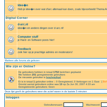
Idee�n
Heb je idee�n over wat d'arc allemaal kan doen, zoals bijvoorbeeld Thema A
Digital Corner
d-arc.nl
idee�n en andere dingen over d-arc.nl!
Computer stuff
je Hard- en Software posts hier!
Feedback
zeik hier op je prachtige admins en moderators!
Markeer alle forums als gelezen
Wie zijn er Online?
De gebruikers hebben in totaal
1752
berichten geplaatst
We hebben
251
geregistreerde gebruikers
De nieuwste gebruiker is
lynclyncfrurl
Er is in totaal
1
gebruiker online :: 0 Geregistreed, 0 Verborgen en 1 Gast [
Beh
Grootst aantal gebruikers online was
13
op Za Jun 30, 2007 4:33 am
Geregistreerde gebruikers: Geen
Deze lijst geeft de gebruikers weer die actief waren in de laatste 5 minuten
Inloggen
Gebruikersnaam:
Wachtwoord: