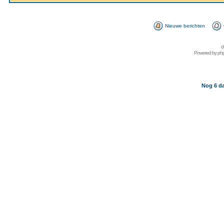
Nieuwe berichten
d
Powered by
ph
Nog 6 da