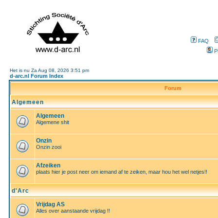
FAQ
P
Het is nu Za Aug 08, 2026 3:51 pm
d-arc.nl Forum Index
Forum
Algemeen
Algemeen
Algemene shit
Onzin
Onzin zooi
Afzeiken
plaats hier je post neer om iemand af te zeiken, maar hou het wel netjes!!
d'Arc
Vrijdag AS
Alles over aanstaande vrijdag !!