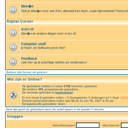
Idee�n
Heb je idee�n over wat d'arc allemaal kan doen, zoals bijvoorbeeld Thema A
Digital Corner
d-arc.nl
idee�n en andere dingen over d-arc.nl!
Computer stuff
je Hard- en Software posts hier!
Feedback
zeik hier op je prachtige admins en moderators!
Markeer alle forums als gelezen
Wie zijn er Online?
De gebruikers hebben in totaal
1752
berichten geplaatst
We hebben
251
geregistreerde gebruikers
De nieuwste gebruiker is
lynclyncfrurl
Er is in totaal
1
gebruiker online :: 0 Geregistreed, 0 Verborgen en 1 Gast [
Beh
Grootst aantal gebruikers online was
13
op Za Jun 30, 2007 4:33 am
Geregistreerde gebruikers: Geen
Deze lijst geeft de gebruikers weer die actief waren in de laatste 5 minuten
Inloggen
Gebruikersnaam:
Wachtwoord: