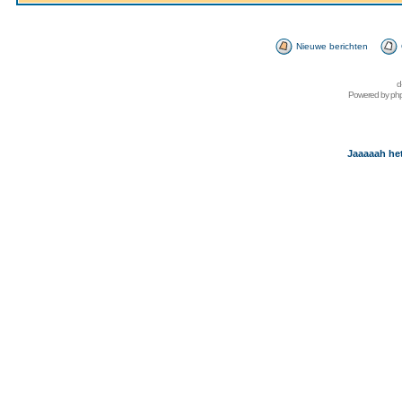
Nieuwe berichten
d
Powered by
ph
Jaaaaah het