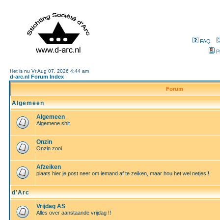
FAQ
P
Het is nu Vr Aug 07, 2026 4:44 am
d-arc.nl Forum Index
Forum
Algemeen
Algemeen
Algemene shit
Onzin
Onzin zooi
Afzeiken
plaats hier je post neer om iemand af te zeiken, maar hou het wel netjes!!
d'Arc
Vrijdag AS
Alles over aanstaande vrijdag !!