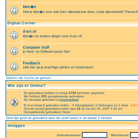
Idee�n
Heb je idee�n over wat d'arc allemaal kan doen, zoals bijvoorbeeld Thema A
Digital Corner
d-arc.nl
idee�n en andere dingen over d-arc.nl!
Computer stuff
je Hard- en Software posts hier!
Feedback
zeik hier op je prachtige admins en moderators!
Markeer alle forums als gelezen
Wie zijn er Online?
De gebruikers hebben in totaal
1752
berichten geplaatst
We hebben
251
geregistreerde gebruikers
De nieuwste gebruiker is
lynclyncfrurl
Er is in totaal
1
gebruiker online :: 0 Geregistreed, 0 Verborgen en 1 Gast [
Beh
Grootst aantal gebruikers online was
13
op Za Jun 30, 2007 4:33 am
Geregistreerde gebruikers: Geen
Deze lijst geeft de gebruikers weer die actief waren in de laatste 5 minuten
Inloggen
Gebruikersnaam:
Wachtwoord: