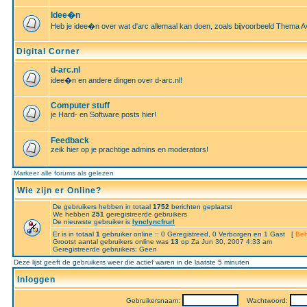
Idee�n
Heb je idee�n over wat d'arc allemaal kan doen, zoals bijvoorbeeld Thema A
Digital Corner
d-arc.nl
idee�n en andere dingen over d-arc.nl!
Computer stuff
je Hard- en Software posts hier!
Feedback
zeik hier op je prachtige admins en moderators!
Markeer alle forums als gelezen
Wie zijn er Online?
De gebruikers hebben in totaal
1752
berichten geplaatst
We hebben
251
geregistreerde gebruikers
De nieuwste gebruiker is
lynclyncfrurl
Er is in totaal
1
gebruiker online :: 0 Geregistreed, 0 Verborgen en 1 Gast [
Beh
Grootst aantal gebruikers online was
13
op Za Jun 30, 2007 4:33 am
Geregistreerde gebruikers: Geen
Deze lijst geeft de gebruikers weer die actief waren in de laatste 5 minuten
Inloggen
Gebruikersnaam:
Wachtwoord: