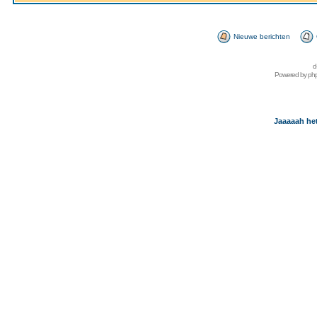
Nieuwe berichten
d
Powered by
ph
Jaaaaah het