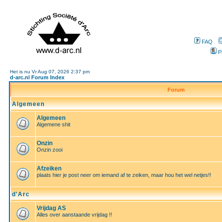
FAQ
P
Het is nu Vr Aug 07, 2026 2:37 pm
d-arc.nl Forum Index
Forum
Algemeen
Algemeen
Algemene shit
Onzin
Onzin zooi
Afzeiken
plaats hier je post neer om iemand af te zeiken, maar hou het wel netjes!!
d'Arc
Vrijdag AS
Alles over aanstaande vrijdag !!