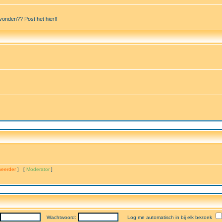
vonden?? Post het hier!!
eerder
] [
Moderator
]
Wachtwoord:
Log me automatisch in bij elk bezoek