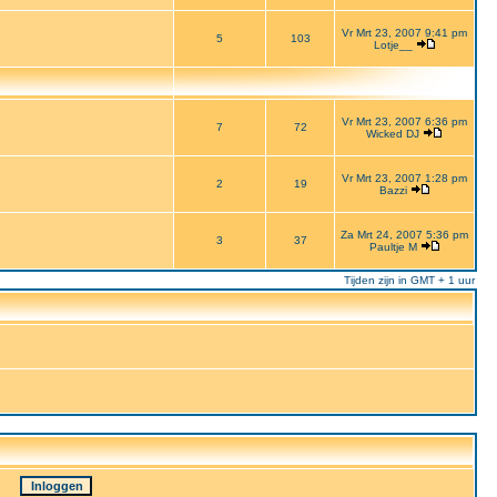
Vr Mrt 23, 2007 9:41 pm
5
103
Lotje__
Vr Mrt 23, 2007 6:36 pm
7
72
Wicked DJ
Vr Mrt 23, 2007 1:28 pm
2
19
Bazzi
Za Mrt 24, 2007 5:36 pm
3
37
Paultje M
Tijden zijn in GMT + 1 uur