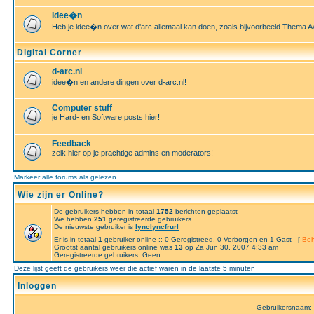
Idee�n
Heb je idee�n over wat d'arc allemaal kan doen, zoals bijvoorbeeld Thema A
Digital Corner
d-arc.nl
idee�n en andere dingen over d-arc.nl!
Computer stuff
je Hard- en Software posts hier!
Feedback
zeik hier op je prachtige admins en moderators!
Markeer alle forums als gelezen
Wie zijn er Online?
De gebruikers hebben in totaal
1752
berichten geplaatst
We hebben
251
geregistreerde gebruikers
De nieuwste gebruiker is
lynclyncfrurl
Er is in totaal
1
gebruiker online :: 0 Geregistreed, 0 Verborgen en 1 Gast [
Beh
Grootst aantal gebruikers online was
13
op Za Jun 30, 2007 4:33 am
Geregistreerde gebruikers: Geen
Deze lijst geeft de gebruikers weer die actief waren in de laatste 5 minuten
Inloggen
Gebruikersnaam: