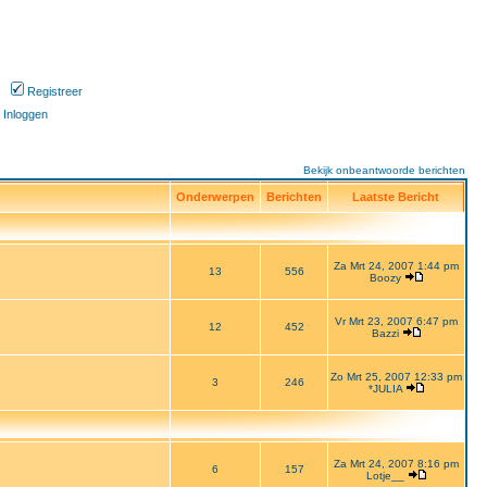
Registreer
Inloggen
Bekijk onbeantwoorde berichten
Onderwerpen
Berichten
Laatste Bericht
Za Mrt 24, 2007 1:44 pm
13
556
Boozy
Vr Mrt 23, 2007 6:47 pm
12
452
Bazzi
Zo Mrt 25, 2007 12:33 pm
3
246
*JULIA
Za Mrt 24, 2007 8:16 pm
6
157
Lotje__