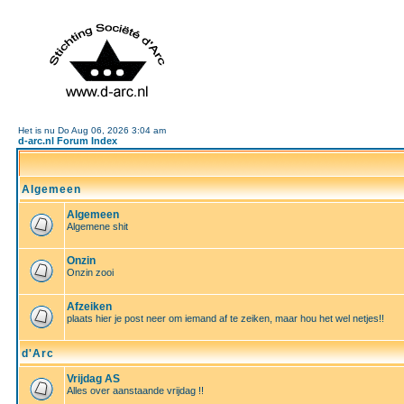
Het is nu Do Aug 06, 2026 3:04 am
d-arc.nl Forum Index
Algemeen
Algemeen
Algemene shit
Onzin
Onzin zooi
Afzeiken
plaats hier je post neer om iemand af te zeiken, maar hou het wel netjes!!
d'Arc
Vrijdag AS
Alles over aanstaande vrijdag !!