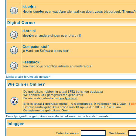
Idee�n
Heb je idee�n over wat d'arc allemaal kan doen, zoals bijvoorbeeld Thema A
Digital Corner
d-arc.nl
idee�n en andere dingen over d-arc.nl!
Computer stuff
je Hard- en Software posts hier!
Feedback
zeik hier op je prachtige admins en moderators!
Markeer alle forums als gelezen
Wie zijn er Online?
De gebruikers hebben in totaal
1752
berichten geplaatst
We hebben
251
geregistreerde gebruikers
De nieuwste gebruiker is
lynclyncfrurl
Er is in totaal
1
gebruiker online :: 0 Geregistreed, 0 Verborgen en 1 Gast [
Beh
Grootst aantal gebruikers online was
13
op Za Jun 30, 2007 4:33 am
Geregistreerde gebruikers: Geen
Deze lijst geeft de gebruikers weer die actief waren in de laatste 5 minuten
Inloggen
Gebruikersnaam:
Wachtwoord: