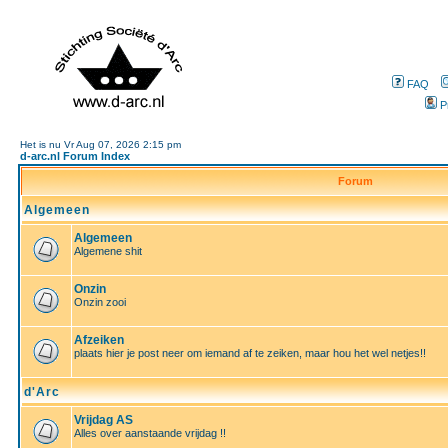
FAQ
P
Het is nu Vr Aug 07, 2026 2:15 pm
d-arc.nl Forum Index
Forum
Algemeen
Algemeen
Algemene shit
Onzin
Onzin zooi
Afzeiken
plaats hier je post neer om iemand af te zeiken, maar hou het wel netjes!!
d'Arc
Vrijdag AS
Alles over aanstaande vrijdag !!