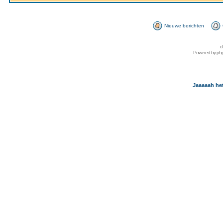
Nieuwe berichten
d
Powered by
ph
Jaaaaah het